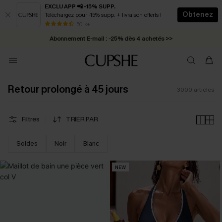
EXCLU APP 📲 -15% SUPP.
Obtenez
Téléchargez pour -15% supp. + livraison offerts !
Abonnement E-mail : -25% dès 4 achetés >>
50 k+
* Livraison éclair 2-3 jours ouvrés >>
Retour prolongé à 45 jours
3000
articles
Filtres
TRIER PAR
Soldes
Noir
Blanc
NEW