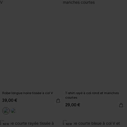
Robe longue noire tissée à col V
T-shirt rayé à col rond et manches
courtes
39,00 €
29,00 €
NEW
NEW