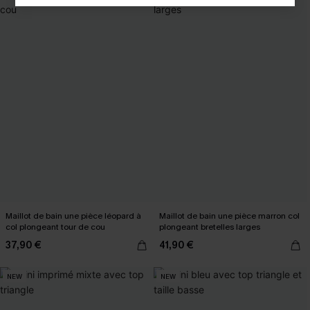
Maillot de bain une pièce léopard à
Maillot de bain une pièce marron col
col plongeant tour de cou
plongeant bretelles larges
37,90 €
41,90 €
NEW
NEW