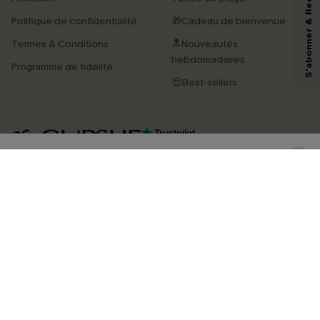
S'abonner & Recevoir le code
marketing (y compris du contenu généré par l'IA) de Cupshe et
reconnaissez avoir pris connaissance de nos
Termes & Conditions
. Nous
Politique de confidentialité
🎁Cadeau de bienvenue
pouvons utiliser les données collectées sur notre site ainsi que des
technologies de suivi, telles que des pixels intégrés à nos e-mails, afin de
Termes & Conditions
🔝Nouveautés
savoir si ceux-ci ont été ouverts, de mesurer votre engagement, de
personnaliser nos contenus et nos offres, et de vous recommander des
hebdomadaires
Programme de fidélité
produits susceptibles de vous intéresser, conformément à notre
Politique de
confidentialité
. Vous pouvez vous désabonner à tout moment.
😍Best-sellers
S'ABONNER
4.4
TÉLÉCHARGEZ L’APP CUPSHE
SUIVEZ-NOUS