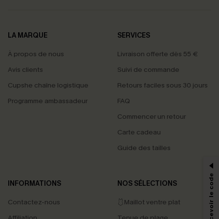
LA MARQUE
SERVICES
À propos de nous
Livraison offerte dès 55 €
Avis clients
Suivi de commande
Cupshe chaîne logistique
Retours faciles sous 30 jours
Programme ambassadeur
FAQ
Commencer un retour
Carte cadeau
PROFITEZ DE -15%
Guide des tailles
-15% dès 2 Achetés par E-mail
*Un code par commande, valable une seule fois.
INFORMATIONS
NOS SÉLECTIONS
Contactez-nous
🩱Maillot ventre plat
En soumettant votre adresse e-mail, vous acceptez de recevoir des e-mails
Affiliation
Tenue de plage