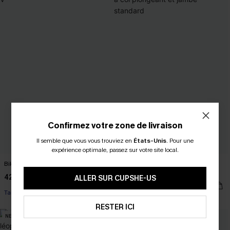
Confirmez votre zone de livraison
Il semble que vous vous trouviez en
États-Unis
.
Pour une
expérience optimale, passez sur votre site local.
Bikini marron taille haute à col V
Maillot de bain une pièce rayé à col
plongeant et jambe standard
42,00 €
ALLER SUR CUPSHE-US
42,00 €
Taille haute
RESTER ICI
NEW
NEW