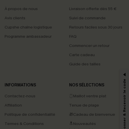
À propos de nous
Livraison offerte dès 55 €
Avis clients
Suivi de commande
Cupshe chaîne logistique
Retours faciles sous 30 jours
Programme ambassadeur
FAQ
Commencer un retour
Carte cadeau
PROFITEZ DE -15%
Guide des tailles
-15% dès 2 Achetés par E-mail
*Un code par commande, valable une seule fois.
S'abonner & Recevoir le code
INFORMATIONS
NOS SÉLECTIONS
Contactez-nous
🩱Maillot ventre plat
En soumettant votre adresse e-mail, vous acceptez de recevoir des e-mails
Affiliation
Tenue de plage
marketing (y compris du contenu généré par l'IA) de Cupshe et
reconnaissez avoir pris connaissance de nos
Termes & Conditions
. Nous
Politique de confidentialité
🎁Cadeau de bienvenue
pouvons utiliser les données collectées sur notre site ainsi que des
technologies de suivi, telles que des pixels intégrés à nos e-mails, afin de
Termes & Conditions
🔝Nouveautés
savoir si ceux-ci ont été ouverts, de mesurer votre engagement, de