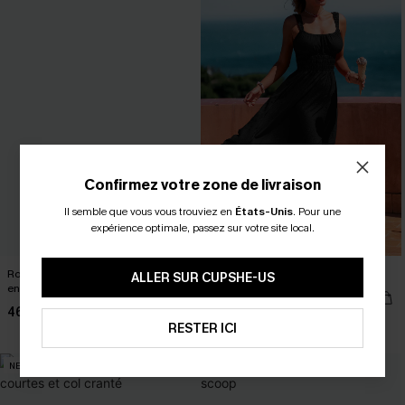
Confirmez votre zone de livraison
Il semble que vous vous trouviez en
États-Unis
.
Pour une
expérience optimale, passez sur votre site local.
Robe longue beige smockée à col
Robe longue noire à col carré
ALLER SUR CUPSHE-US
en V
39,00 €
46,00 €
Taille haute
RESTER ICI
NEW
NEW