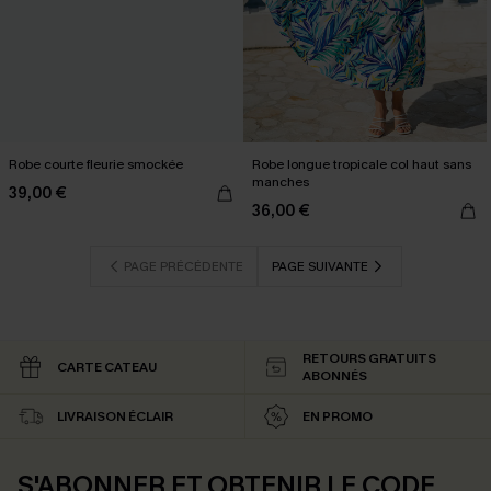
Robe courte fleurie smockée
Robe longue tropicale col haut sans
manches
39,00 €
36,00 €
PAGE PRÉCÉDENTE
PAGE SUIVANTE
RETOURS GRATUITS
CARTE CATEAU
ABONNÉS
LIVRAISON ÉCLAIR
EN PROMO
S'ABONNER ET OBTENIR LE CODE