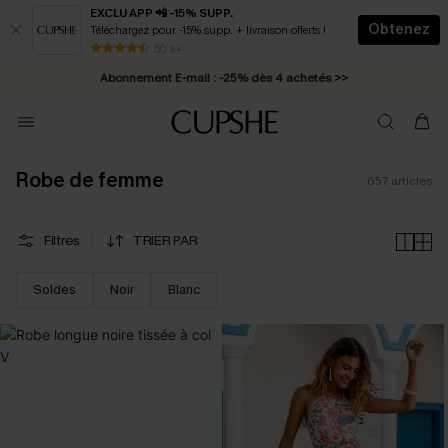
EXCLU APP 📲 -15% SUPP.
Obtenez
Téléchargez pour -15% supp. + livraison offerts !
Abonnement E-mail : -25% dès 4 achetés >>
50 k+
* Livraison éclair 2-3 jours ouvrés >>
Robe de femme
657
articles
Filtres
TRIER PAR
Soldes
Noir
Blanc