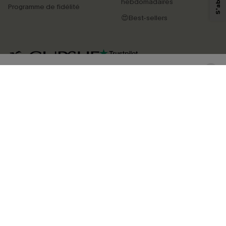
personnaliser nos contenus et nos offres, et de vous recommander des
hebdomadaires
Programme de fidélité
produits susceptibles de vous intéresser, conformément à notre
Politique de
confidentialité
. Vous pouvez vous désabonner à tout moment.
😍Best-sellers
S'ABONNER
4.4
TÉLÉCHARGEZ L’APP CUPSHE
SUIVEZ-NOUS
©2026 CUPSHE FRANCE