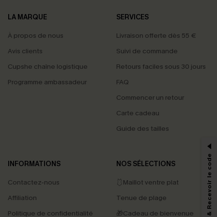
LA MARQUE
SERVICES
À propos de nous
Livraison offerte dès 55 €
Avis clients
Suivi de commande
Cupshe chaîne logistique
Retours faciles sous 30 jours
Programme ambassadeur
FAQ
Commencer un retour
Carte cadeau
PROFITEZ DE -15%
Guide des tailles
-15% dès 2 Achetés par E-mail
*Un code par commande, valable une seule fois.
S'abonner & Recevoir le code
INFORMATIONS
NOS SÉLECTIONS
Contactez-nous
🩱Maillot ventre plat
En soumettant votre adresse e-mail, vous acceptez de recevoir des e-mails
Affiliation
Tenue de plage
marketing (y compris du contenu généré par l'IA) de Cupshe et
reconnaissez avoir pris connaissance de nos
Termes & Conditions
. Nous
Politique de confidentialité
🎁Cadeau de bienvenue
pouvons utiliser les données collectées sur notre site ainsi que des