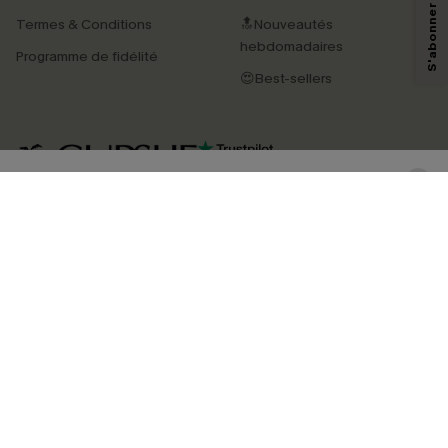
technologies de suivi, telles que des pixels intégrés à nos e-mails, afin de
Termes & Conditions
🔝Nouveautés
savoir si ceux-ci ont été ouverts, de mesurer votre engagement, de
personnaliser nos contenus et nos offres, et de vous recommander des
hebdomadaires
Programme de fidélité
produits susceptibles de vous intéresser, conformément à notre
Politique de
confidentialité
. Vous pouvez vous désabonner à tout moment.
😍Best-sellers
S'ABONNER
4.4
TÉLÉCHARGEZ L’APP CUPSHE
SUIVEZ-NOUS