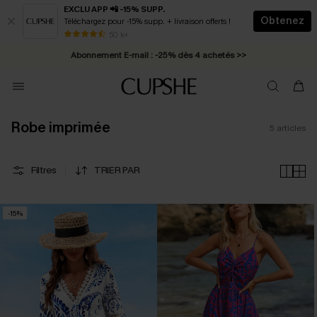
EXCLU APP 📲 -15% SUPP.
Obtenez
Téléchargez pour -15% supp. + livraison offerts !
* Livraison éclair 2-3 jours ouvrés >>
50 k+
Abonnement E-mail : -25% dès 4 achetés >>
Robe imprimée
5
articles
Filtres
TRIER PAR
-15%