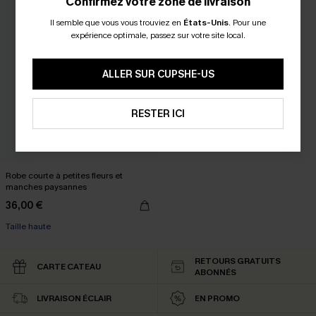
Confirmez votre zone de livraison
Il semble que vous vous trouviez en
États-Unis
.
Pour une
expérience optimale, passez sur votre site local.
ALLER SUR CUPSHE-US
RESTER ICI
Robe courte à petites fleurs et
manches paysannes
36,00 €
Taille haute
RETOURS GRATUITS
CARTE CATEAU
ABONNÉS
LIVRAISON ÉCLAIR
EN PROMO