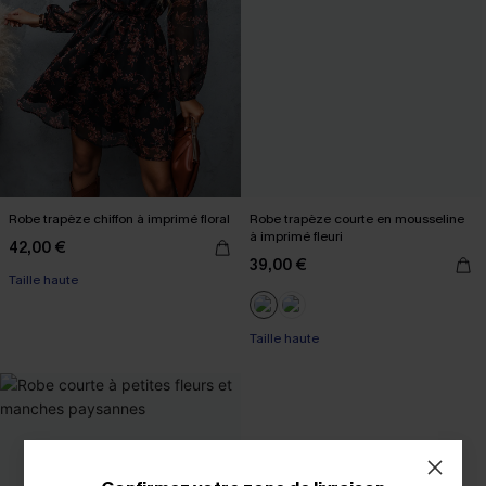
Robe trapèze chiffon à imprimé floral
Robe trapèze courte en mousseline
à imprimé fleuri
42,00 €
39,00 €
Taille haute
Taille haute