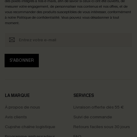
des pixels intégrés à nos e-mails, afin de savoir si ceux-ci ont été ouverts, de
mesurer votre engagement, de personnaliser nos contenus et nos offres, et de
vous recommander des produits susceptibles de vous intéresser, conformément
à notre
Politique de confidentialité
. Vous pouvez vous désabonner à tout
moment.
S'ABONNER
LA MARQUE
SERVICES
À propos de nous
Livraison offerte dès 55 €
Avis clients
Suivi de commande
Cupshe chaîne logistique
Retours faciles sous 30 jours
Programme ambassadeur
FAQ