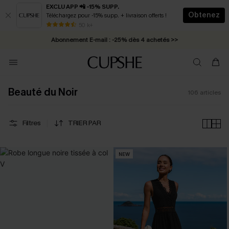
EXCLU APP 📲 -15% SUPP.
Obtenez
Téléchargez pour -15% supp. + livraison offerts !
Abonnement E-mail : -25% dès 4 achetés >>
50 k+
* Livraison éclair 2-3 jours ouvrés >>
Beauté du Noir
106
articles
Filtres
TRIER PAR
NEW