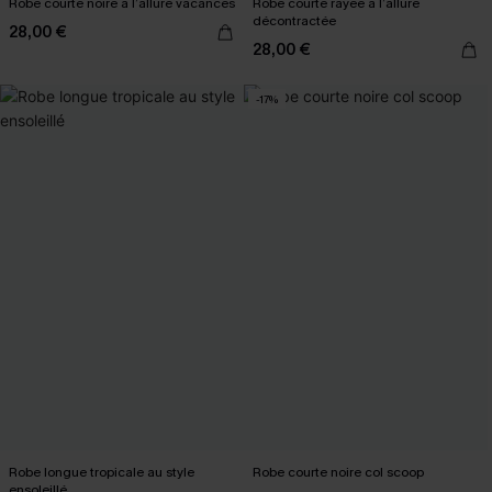
Robe courte noire à l’allure vacances
Robe courte rayée à l’allure
décontractée
28,00 €
28,00 €
-17%
Robe longue tropicale au style
Robe courte noire col scoop
ensoleillé