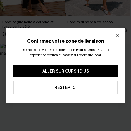
Robe longue noire à col rond et
Robe midi noire à col scoop
fendu sur le côté
47,00 €
39,00 €
Confirmez votre zone de livraison
Il semble que vous vous trouviez en
États-Unis
.
Pour une
expérience optimale, passez sur votre site local.
ALLER SUR CUPSHE-US
RESTER ICI