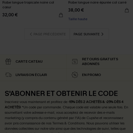
Robe longue tropicale noire col
Robe longue noire épurée col carré
cœur
38,00 €
32,00 €
Taille haute
PAGE PRÉCÉDENTE
PAGE SUIVANTE
RETOURS GRATUITS
CARTE CATEAU
ABONNÉS
LIVRAISON ÉCLAIR
EN PROMO
S'ABONNER ET OBTENIR LE CODE
Inscrivez-vous maintenant et profitez de
-15% DÈS 2 ACHETÉS & -25% DÈS 4
ACHETÉS
! *Un code par commande. Chaque code est valable une seule fois.
En
soumettant votre adresse e-mail, vous acceptez de recevoir des e-mails
marketing (y compris du contenu généré par l'IA) de Cupshe et reconnaissez
avoir pris connaissance de nos
Termes & Conditions
. Nous pouvons utiliser les
données collectées sur notre site ainsi que des technologies de suivi, telles que