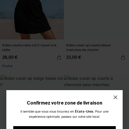
Robe courte noire col V nouer à la
Robe cover up courte bleue
taille
manches de cloche
28,00 €
33,00 €
Poche
Confirmez votre zone de livraison
Il semble que vous vous trouviez en
États-Unis
.
Pour une
expérience optimale, passez sur votre site local.