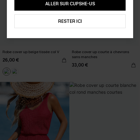
ALLER SUR CUPSHE-US
RESTER ICI
Robe cover up beige tissée col V
Robe cover up courte à chevrons
sans manches
26,00 €
33,00 €