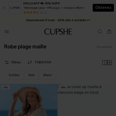
EXCLU APP 📲 -15% SUPP.
Obtenez
Téléchargez pour -15% supp. + livraison offerts !
* Livraison éclair 2-3 jours ouvrés >>
50 k+
Abonnement E-mail : -25% dès 4 achetés >>
Robe plage maille
34
articles
Filtres
TRIER PAR
Soldes
Noir
Blanc
-9%
-19%