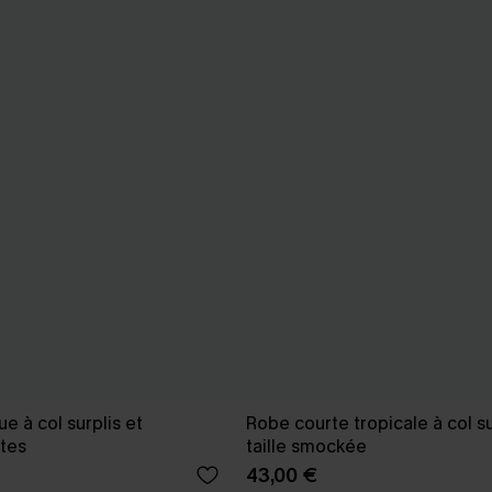
e à col surplis et
Robe courte tropicale à col su
tes
taille smockée
43,00 €