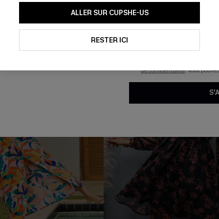
En soumettant votre adresse e-
ALLER SUR CUPSHE-US
mails marketing (y compris du
reconnaissez avoir pris conna
pouvons utiliser les données co
technologies de suivi, telles qu
RESTER ICI
savoir si ceux-ci ont été ouve
personnaliser nos contenus et 
produits susceptibles de vous 
de confidentialité
. Vous pouve
S'