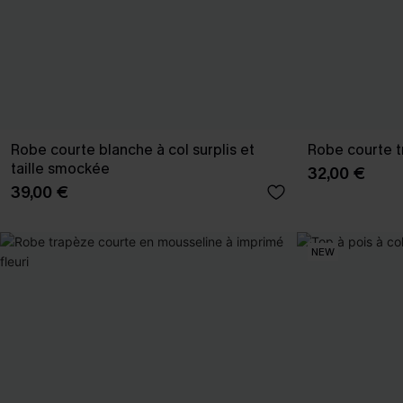
Robe courte blanche à col surplis et
Robe courte tr
taille smockée
32,00 €
39,00 €
NEW