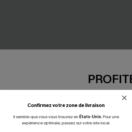
PROFITE
-15% dès 2 A
ol tour de cou et lien à la
Paréo cover up long ombré à
portefeuille
*Un code par command
Confirmez votre zone de livraison
27,00 €
Il semble que vous vous trouviez en
États-Unis
.
Pour une
expérience optimale, passez sur votre site local.