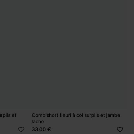
rplis et
Combishort fleuri à col surplis et jambe
lâche
33,00 €