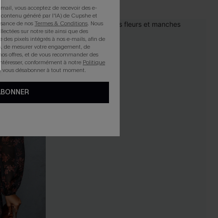
mail, vous acceptez de recevoir des e-
 contenu généré par l'IA) de Cupshe et
issance de nos
Termes & Conditions
. Nous
llectées sur notre site ainsi que des
e des pixels intégrés à nos e-mails, afin de
rts, de mesurer votre engagement, de
nos offres, et de vous recommander des
intéresser, conformément à notre
Politique
z vous désabonner à tout moment.
ABONNER