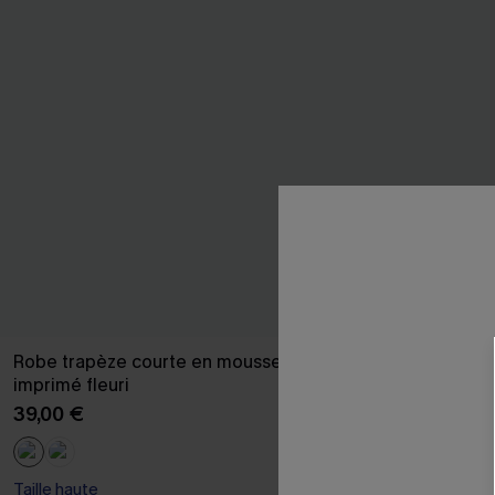
Robe trapèze courte en mousseline à
Top à pois à c
imprimé fleuri
taille
39,00 €
32,00 €
Taille haute