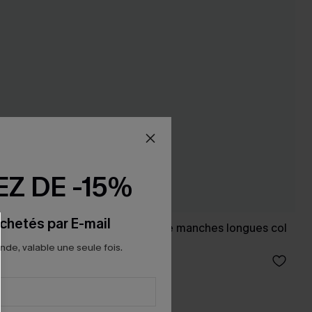
Z DE -15%
chetés par E-mail
 devant
Robe courte rouge manches longues col
surplis
e, valable une seule fois.
37,00 €