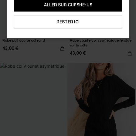
ALLER SUR CUPSHE-US
RESTER ICI
Robe pull courte col rond
Robe courte col asymétrique fendue
sur le côté
43,00 €
43,00 €