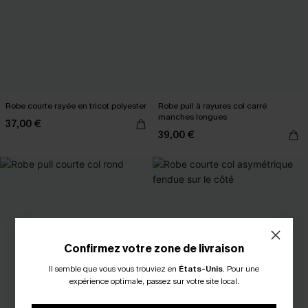
Robe courte rayée en tricot polyester
Robe pull à rayures col carré
manches longues
37,00 €
39,00 €
Confirmez votre zone de livraison
Il semble que vous vous trouviez en
États-Unis
.
Pour une
expérience optimale, passez sur votre site local.