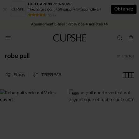
EXCLU APP 📲 -15% SUPP.
Obtenez
Téléchargez pour -15% supp. + livraison offerts !
* Livraison éclair 2-3 jours ouvrés >>
50 k+
Abonnement E-mail : -25% dès 4 achetés >>
robe pull
21
articles
Filtres
TRIER PAR
NEW