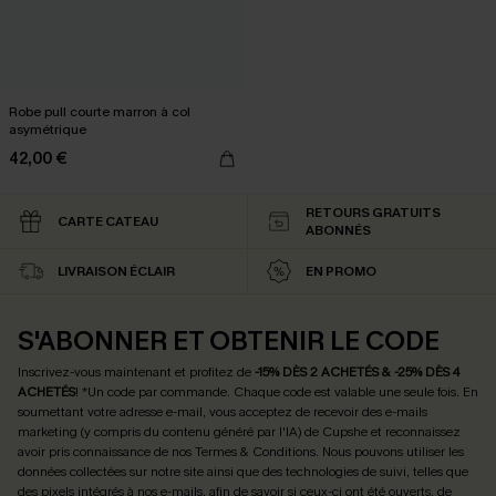
Robe pull courte marron à col
asymétrique
42,00 €
RETOURS GRATUITS
CARTE CATEAU
ABONNÉS
LIVRAISON ÉCLAIR
EN PROMO
S'ABONNER ET OBTENIR LE CODE
Inscrivez-vous maintenant et profitez de
-15% DÈS 2 ACHETÉS & -25% DÈS 4
ACHETÉS
! *Un code par commande. Chaque code est valable une seule fois.
En
soumettant votre adresse e-mail, vous acceptez de recevoir des e-mails
marketing (y compris du contenu généré par l'IA) de Cupshe et reconnaissez
avoir pris connaissance de nos
Termes & Conditions
. Nous pouvons utiliser les
données collectées sur notre site ainsi que des technologies de suivi, telles que
des pixels intégrés à nos e-mails, afin de savoir si ceux-ci ont été ouverts, de