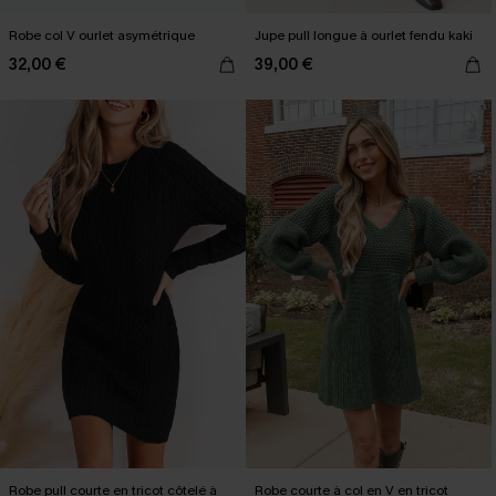
Robe col V ourlet asymétrique
Jupe pull longue à ourlet fendu kaki
32,00 €
39,00 €
Robe pull courte en tricot côtelé à
Robe courte à col en V en tricot