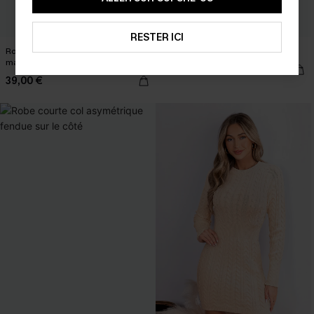
RESTER ICI
Robe pull à rayures col carré
Robe pull courte col rond
manches longues
43,00 €
39,00 €