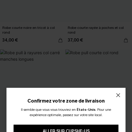
Robe courte noire en tricot à col
Robe courte rayée à poches et col
rond
rond
34,00 €
37,00 €
Confirmez votre zone de livraison
Il semble que vous vous trouviez en
États-Unis
.
Pour une
expérience optimale, passez sur votre site local.
ALLER SUR CUPSHE-US