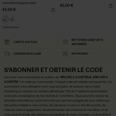
manches longues noire
43,00 €
43,00 €
Taille haute
RETOURS GRATUITS
CARTE CATEAU
ABONNÉS
LIVRAISON ÉCLAIR
EN PROMO
S'ABONNER ET OBTENIR LE CODE
Inscrivez-vous maintenant et profitez de
-15% DÈS 2 ACHETÉS & -25% DÈS 4
ACHETÉS
! *Un code par commande. Chaque code est valable une seule fois.
En
soumettant votre adresse e-mail, vous acceptez de recevoir des e-mails
marketing (y compris du contenu généré par l'IA) de Cupshe et reconnaissez
avoir pris connaissance de nos
Termes & Conditions
. Nous pouvons utiliser les
données collectées sur notre site ainsi que des technologies de suivi, telles que
des pixels intégrés à nos e-mails, afin de savoir si ceux-ci ont été ouverts, de
mesurer votre engagement, de personnaliser nos contenus et nos offres, et de
vous recommander des produits susceptibles de vous intéresser, conformément