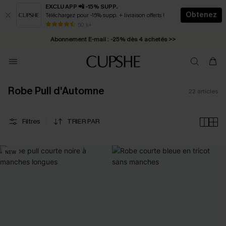
EXCLU APP 📲 -15% SUPP.
Obtenez
Téléchargez pour -15% supp. + livraison offerts !
* Livraison éclair 2-3 jours ouvrés >>
50 k+
Abonnement E-mail : -25% dès 4 achetés >>
Robe Pull d'Automne
22
articles
Filtres
TRIER PAR
NEW