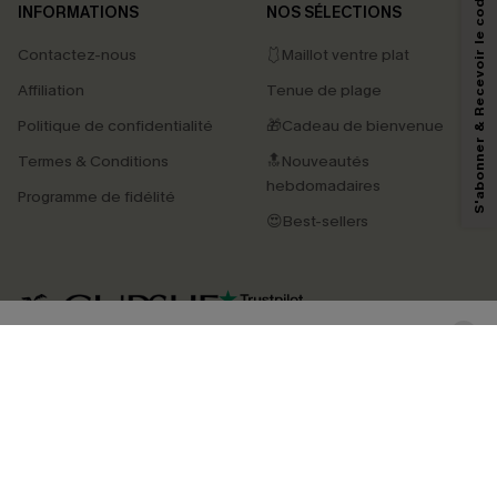
S'abonner & Recevoir le code
INFORMATIONS
NOS SÉLECTIONS
Contactez-nous
🩱Maillot ventre plat
En soumettant votre adresse e-mail, vous acceptez de recevoir des e-mails
Affiliation
Tenue de plage
marketing (y compris du contenu généré par l'IA) de Cupshe et
reconnaissez avoir pris connaissance de nos
Termes & Conditions
. Nous
Politique de confidentialité
🎁Cadeau de bienvenue
pouvons utiliser les données collectées sur notre site ainsi que des
technologies de suivi, telles que des pixels intégrés à nos e-mails, afin de
Termes & Conditions
🔝Nouveautés
savoir si ceux-ci ont été ouverts, de mesurer votre engagement, de
personnaliser nos contenus et nos offres, et de vous recommander des
hebdomadaires
Programme de fidélité
produits susceptibles de vous intéresser, conformément à notre
Politique de
confidentialité
. Vous pouvez vous désabonner à tout moment.
😍Best-sellers
S'ABONNER
4.4
TÉLÉCHARGEZ L’APP CUPSHE