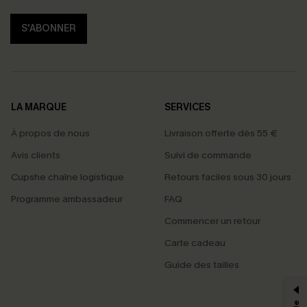
S'ABONNER
LA MARQUE
SERVICES
À propos de nous
Livraison offerte dès 55 €
Avis clients
Suivi de commande
Cupshe chaîne logistique
Retours faciles sous 30 jours
Programme ambassadeur
FAQ
Commencer un retour
Carte cadeau
PROFITEZ DE -15%
Guide des tailles
-15% dès 2 Achetés par E-mail
*Un code par commande, valable une seule fois.