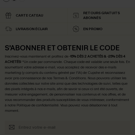
RETOURS GRATUITS
CARTE CATEAU
ABONNÉS
LIVRAISON ÉCLAIR
EN PROMO
S'ABONNER ET OBTENIR LE CODE
Inscrivez-vous maintenant et profitez de
-15% DÈS 2 ACHETÉS & -25% DÈS 4
ACHETÉS
! *Un code par commande. Chaque code est valable une seule fois.
En
soumettant votre adresse e-mail, vous acceptez de recevoir des e-mails
marketing (y compris du contenu généré par l'IA) de Cupshe et reconnaissez
avoir pris connaissance de nos
Termes & Conditions
. Nous pouvons utiliser les
données collectées sur notre site ainsi que des technologies de suivi, telles que
des pixels intégrés à nos e-mails, afin de savoir si ceux-ci ont été ouverts, de
mesurer votre engagement, de personnaliser nos contenus et nos offres, et de
vous recommander des produits susceptibles de vous intéresser, conformément
à notre
Politique de confidentialité
. Vous pouvez vous désabonner à tout
moment.