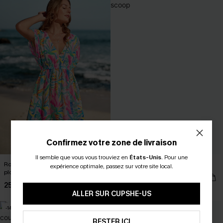
Confirmez votre zone de livraison
Il semble que vous vous trouviez en
États-Unis
.
Pour une
Robe cover up courte tropicale à col
Robe cover up courte à col scoop
expérience optimale, passez sur votre site local.
plongeant et manches courtes
26,00 €
32,00 €
25,00 €
29,00 €
ALLER SUR CUPSHE-US
-14%
-19%
RESTER ICI