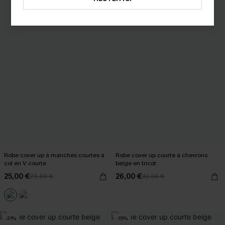
Robe cover up à manches courtes à
Robe cover up courte à chevrons
col en V courte
beige en tricot
25,00 €
26,00 €
29,00 €
32,00 €
-21%
-15%