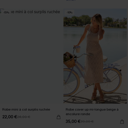
-15%
-10%
Robe mini à col surplis ruchée
Robe cover up mi-longue beige à
encolure ronde
22,00 €
26,00 €
35,00 €
39,00 €