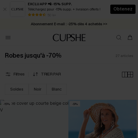
EXCLU APP 📲 -15% SUPP.
Obtenez
Téléchargez pour -15% supp. + livraison offerts !
* Livraison éclair 2-3 jours ouvrés >>
50 k+
Abonnement E-mail : -25% dès 4 achetés >>
Robes jusqu'à -70%
27
articles
Filtres
TRIER PAR
Soldes
Noir
Blanc
-15%
-9%