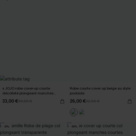
x JOJO robe cover-up courte
Robe courte cover up beige au style
décolleté plongeant manches
poolside
longues
33,00 €
26,00 €
39,00 €
32,00 €
-9%
-19%