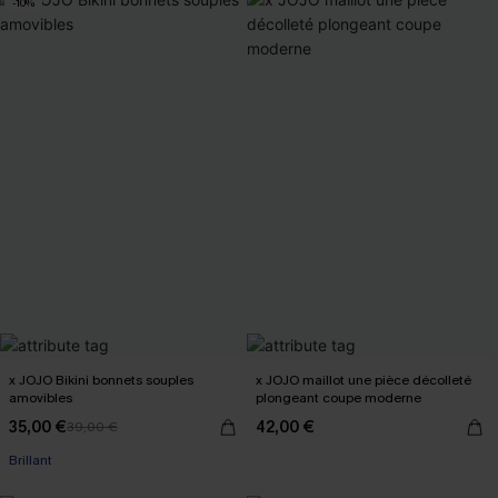
-10%
x JOJO Bikini bonnets souples
x JOJO maillot une pièce décolleté
amovibles
plongeant coupe moderne
35,00 €
42,00 €
39,00 €
Brillant