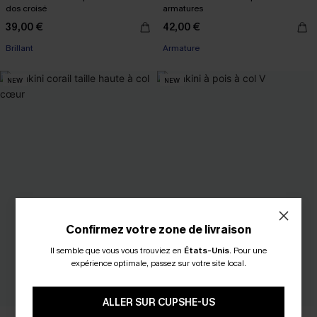
dos croisé
armatures
39,00 €
42,00 €
Brillant
Armature
NEW
NEW
Confirmez votre zone de livraison
Il semble que vous vous trouviez en
États-Unis
.
Pour une
expérience optimale, passez sur votre site local.
ALLER SUR CUPSHE-US