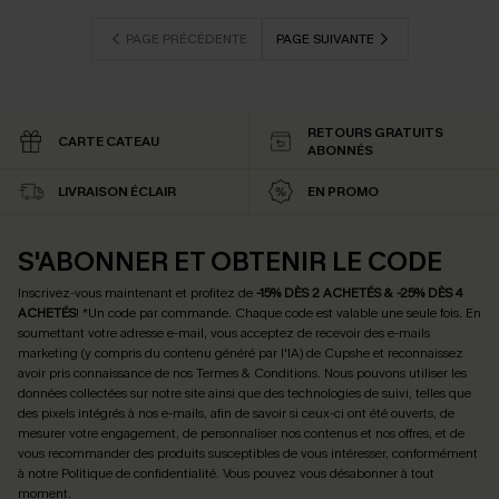
PAGE PRÉCÉDENTE
PAGE SUIVANTE
RETOURS GRATUITS
CARTE CATEAU
ABONNÉS
LIVRAISON ÉCLAIR
EN PROMO
S'ABONNER ET OBTENIR LE CODE
Inscrivez-vous maintenant et profitez de
-15% DÈS 2 ACHETÉS & -25% DÈS 4
ACHETÉS
! *Un code par commande. Chaque code est valable une seule fois.
En
soumettant votre adresse e-mail, vous acceptez de recevoir des e-mails
marketing (y compris du contenu généré par l'IA) de Cupshe et reconnaissez
avoir pris connaissance de nos
Termes & Conditions
. Nous pouvons utiliser les
données collectées sur notre site ainsi que des technologies de suivi, telles que
des pixels intégrés à nos e-mails, afin de savoir si ceux-ci ont été ouverts, de
mesurer votre engagement, de personnaliser nos contenus et nos offres, et de
vous recommander des produits susceptibles de vous intéresser, conformément
à notre
Politique de confidentialité
. Vous pouvez vous désabonner à tout
moment.