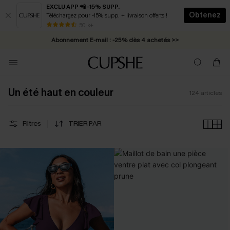
EXCLU APP 📲 -15% SUPP.
Obtenez
Téléchargez pour -15% supp. + livraison offerts !
Abonnement E-mail : -25% dès 4 achetés >>
50 k+
* Livraison éclair 2-3 jours ouvrés >>
Un été haut en couleur
124
articles
Filtres
TRIER PAR