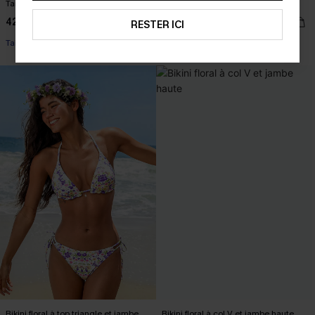
Tankini corail taille haute à col cœur
Tankini à pois à col V
42,00 €
42,00 €
RESTER ICI
Taille haute
Bikini floral à top triangle et jambe
Bikini floral à col V et jambe haute