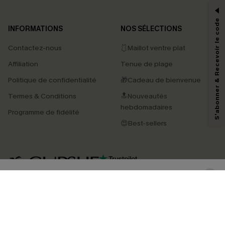
-15% dès 2 Achetés par E-mail
*Un code par commande, valable une seule fois.
S'abonner & Recevoir le code
INFORMATIONS
NOS SÉLECTIONS
Contactez-nous
🩱Maillot ventre plat
En soumettant votre adresse e-mail, vous acceptez de recevoir des e-mails
Affiliation
Tenue de plage
marketing (y compris du contenu généré par l'IA) de Cupshe et
reconnaissez avoir pris connaissance de nos
Termes & Conditions
. Nous
Politique de confidentialité
🎁Cadeau de bienvenue
pouvons utiliser les données collectées sur notre site ainsi que des
technologies de suivi, telles que des pixels intégrés à nos e-mails, afin de
Termes & Conditions
🔝Nouveautés
savoir si ceux-ci ont été ouverts, de mesurer votre engagement, de
personnaliser nos contenus et nos offres, et de vous recommander des
hebdomadaires
Programme de fidélité
produits susceptibles de vous intéresser, conformément à notre
Politique de
confidentialité
. Vous pouvez vous désabonner à tout moment.
😍Best-sellers
S'ABONNER
4.4
TÉLÉCHARGEZ L’APP CUPSHE