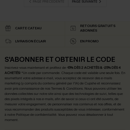
PAGE PRÉCÉDENTE
PAGE SUIVANTE
RETOURS GRATUITS
CARTE CATEAU
ABONNÉS
LIVRAISON ÉCLAIR
EN PROMO
S'ABONNER ET OBTENIR LE CODE
Inscrivez-vous maintenant et profitez de
-15% DÈS 2 ACHETÉS & -25% DÈS 4
ACHETÉS
! *Un code par commande. Chaque code est valable une seule fois.
En
soumettant votre adresse e-mail, vous acceptez de recevoir des e-mails
marketing (y compris du contenu généré par l'IA) de Cupshe et reconnaissez
avoir pris connaissance de nos
Termes & Conditions
. Nous pouvons utiliser les
données collectées sur notre site ainsi que des technologies de suivi, telles que
des pixels intégrés à nos e-mails, afin de savoir si ceux-ci ont été ouverts, de
mesurer votre engagement, de personnaliser nos contenus et nos offres, et de
vous recommander des produits susceptibles de vous intéresser, conformément
à notre
Politique de confidentialité
. Vous pouvez vous désabonner à tout
moment.