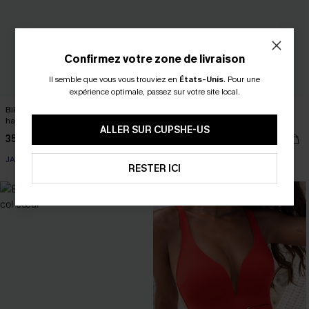
Confirmez votre zone de livraison
Il semble que vous vous trouviez en
États-Unis
.
Pour une
expérience optimale, passez sur votre site local.
Bikini vert à col plongeant et jambe
Bikini rouge à col plongeant et
haute
couverture classique
ALLER SUR CUPSHE-US
35,00 €
36,00 €
39,00 €
JACQUARD
RESTER ICI