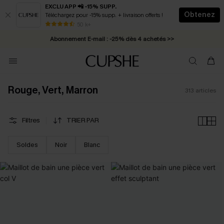
EXCLU APP 📲 -15% SUPP.
Obtenez
Téléchargez pour -15% supp. + livraison offerts !
Abonnement E-mail : -25% dès 4 achetés >>
50 k+
* Livraison éclair 2-3 jours ouvrés >>
Rouge, Vert, Marron
313
articles
Filtres
TRIER PAR
Soldes
Noir
Blanc