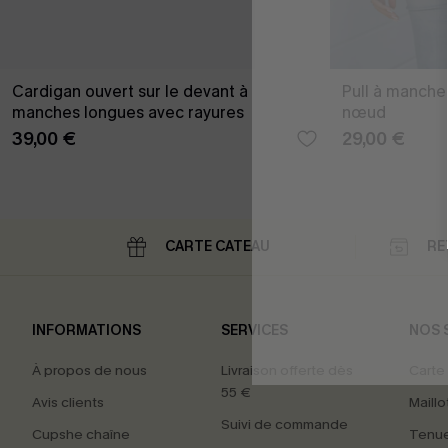
Cardigan ouvert sur le devant à
Pull à manche
manches longues avec rayures
nœud
39,00 €
29,00 €
CARTE CATEAU
RE
INFORMATIONS
SERVICES
NOS 
À propos de nous
Livraison offerte dès
Carte
55 €
Avis clients
Maillo
Suivi de commande
Cupshe chaîne
Tenue