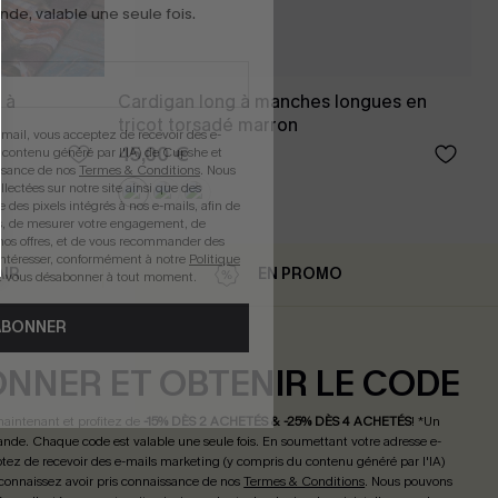
e, valable une seule fois.
 à
Cardigan long à manches longues en
tricot torsadé marron
mail, vous acceptez de recevoir des e-
45,00 €
 contenu généré par l'IA) de Cupshe et
issance de nos
Termes & Conditions
. Nous
llectées sur notre site ainsi que des
e des pixels intégrés à nos e-mails, afin de
rts, de mesurer votre engagement, de
nos offres, et de vous recommander des
intéresser, conformément à notre
Politique
AIR
EN PROMO
z vous désabonner à tout moment.
ABONNER
ONNER ET OBTENIR LE CODE
maintenant et profitez de
-15% DÈS 2 ACHETÉS & -25% DÈS 4 ACHETÉS
! *Un
de. Chaque code est valable une seule fois.
En soumettant votre adresse e-
tez de recevoir des e-mails marketing (y compris du contenu généré par l'IA)
connaissez avoir pris connaissance de nos
Termes & Conditions
. Nous pouvons