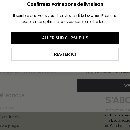
*Un code par command
Confirmez votre zone de livraison
Il semble que vous vous trouviez en
États-Unis
.
Pour une
expérience optimale, passez sur votre site local.
s longues et col en V avec
Pull avec manches tombantes
pompons
En soumettant votre adresse e-
ALLER SUR CUPSHE-US
39,00 €
mails marketing (y compris du
reconnaissez avoir pris conna
pouvons utiliser les données co
technologies de suivi, telles qu
RESTER ICI
savoir si ceux-ci ont été ouve
personnaliser nos contenus et 
produits susceptibles de vous 
TOURS GRATUITS ABONNÉS
LIVRAISON ÉCL
de confidentialité
. Vous pouve
S'
SÉLECTIONS
S'AB
 cadeau
Inscrivez-vous 
code par comman
t ventre plat
mail, vous accep
 de plage
de Cupshe et re