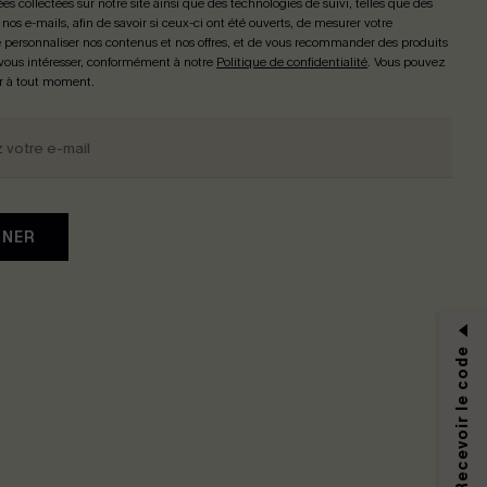
ées collectées sur notre site ainsi que des technologies de suivi, telles que des
 nos e-mails, afin de savoir si ceux-ci ont été ouverts, de mesurer votre
personnaliser nos contenus et nos offres, et de vous recommander des produits
 vous intéresser, conformément à notre
Politique de confidentialité
. Vous pouvez
r à tout moment.
NNER
S'abonner & Recevoir le code