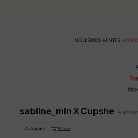
MEILLEURES VENTES
⚡LIVRAI
N
Mer
Merc
sabiine_mln X Cupshe
4
article
Catégorie
Filtres