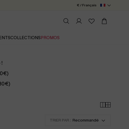
€ / Français
ENTS
COLLECTIONS
PROMOS
 !
50€)
 80€)
TRIER PAR :
Recommandé