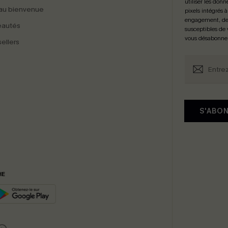
utiliser les donn
au bienvenue
pixels intégrés à
engagement, de 
eautés
susceptibles de
vous désabonne
ellers
S'ABO
HE