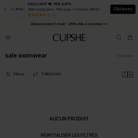
EXCLU APP 📲 -15% SUPP.
Obtenez
Téléchargez pour -15% supp. + livraison offerts !
* Livraison éclair 2-3 jours ouvrés >>
50 k+
Abonnement E-mail : -25% dès 4 achetés >>
sale swimwear
0
articles
Filtres
TRIER PAR
AUCUN PRODUIT
RÉINITIALISER LES FILTRES