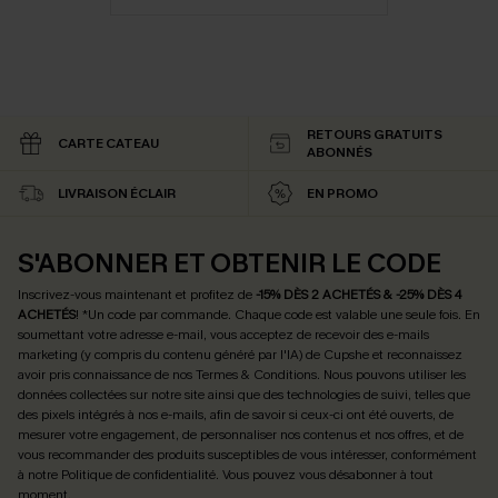
RETOURS GRATUITS
CARTE CATEAU
ABONNÉS
LIVRAISON ÉCLAIR
EN PROMO
S'ABONNER ET OBTENIR LE CODE
Inscrivez-vous maintenant et profitez de
-15% DÈS 2 ACHETÉS & -25% DÈS 4
ACHETÉS
! *Un code par commande. Chaque code est valable une seule fois.
En
soumettant votre adresse e-mail, vous acceptez de recevoir des e-mails
marketing (y compris du contenu généré par l'IA) de Cupshe et reconnaissez
avoir pris connaissance de nos
Termes & Conditions
. Nous pouvons utiliser les
données collectées sur notre site ainsi que des technologies de suivi, telles que
des pixels intégrés à nos e-mails, afin de savoir si ceux-ci ont été ouverts, de
mesurer votre engagement, de personnaliser nos contenus et nos offres, et de
vous recommander des produits susceptibles de vous intéresser, conformément
à notre
Politique de confidentialité
. Vous pouvez vous désabonner à tout
moment.