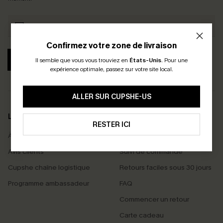
Confirmez votre zone de livraison
S'ABONNER
Il semble que vous vous trouviez en
États-Unis
.
Pour une
expérience optimale, passez sur votre site local.
ALLER SUR CUPSHE-US
LA MARQUE
SERVICES
RESTER ICI
À propos de nous
Livraison offerte dès 55 €
Avis clients
Suivi de commande
Cupshe chaîne logistique
Retours faciles sous 30 jours
Programme ambassadeur
FAQ
Commencer un retour
Carte cadeau