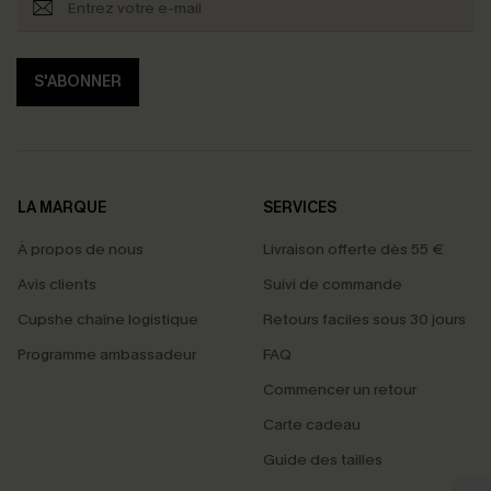
S'ABONNER
LA MARQUE
SERVICES
À propos de nous
Livraison offerte dès 55 €
Avis clients
Suivi de commande
Cupshe chaîne logistique
Retours faciles sous 30 jours
Programme ambassadeur
FAQ
Commencer un retour
Carte cadeau
PROFITEZ DE -15%
Guide des tailles
-15% dès 2 Achetés par E-mail