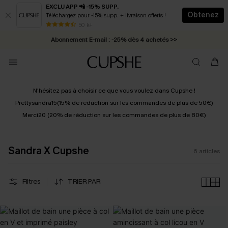
EXCLU APP 📲 -15% SUPP.
Obtenez
Téléchargez pour -15% supp. + livraison offerts !
* Livraison éclair 2-3 jours ouvrés >>
50 k+
Abonnement E-mail : -25% dès 4 achetés >>
N'hésitez pas à choisir ce que vous voulez dans Cupshe !
Prettysandra15
(15% de réduction sur les commandes de plus de 50€)
Merci20 (20% de réduction sur les commandes de plus de 80€)
Sandra X Cupshe
6
articles
Filtres
TRIER PAR