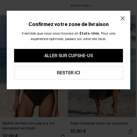
Ventre Plat +
Confirmez votre zone de livraison
Il semble que vous vous trouviez en
États-Unis
.
Pour une
expérience optimale, passez sur votre site local.
ALLER SUR CUPSHE-US
RESTER ICI
Maillot de bain une pièce à col
Robe chemise cover up à boutons
plongeant en mesh
33,00 €
32,00 €