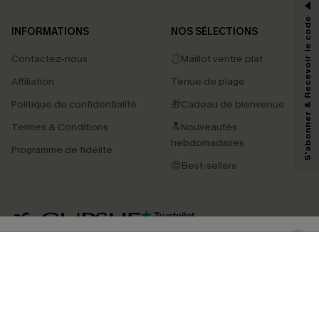
*Un code par commande, valable une seule fois.
S'abonner & Recevoir le code
INFORMATIONS
NOS SÉLECTIONS
Contactez-nous
🩱Maillot ventre plat
En soumettant votre adresse e-mail, vous acceptez de recevoir des e-mails
Affiliation
Tenue de plage
marketing (y compris du contenu généré par l'IA) de Cupshe et
reconnaissez avoir pris connaissance de nos
Termes & Conditions
. Nous
Politique de confidentialité
🎁Cadeau de bienvenue
pouvons utiliser les données collectées sur notre site ainsi que des
technologies de suivi, telles que des pixels intégrés à nos e-mails, afin de
Termes & Conditions
🔝Nouveautés
savoir si ceux-ci ont été ouverts, de mesurer votre engagement, de
personnaliser nos contenus et nos offres, et de vous recommander des
hebdomadaires
Programme de fidélité
produits susceptibles de vous intéresser, conformément à notre
Politique de
confidentialité
. Vous pouvez vous désabonner à tout moment.
😍Best-sellers
S'ABONNER
4.4
TÉLÉCHARGEZ L’APP CUPSHE