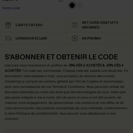
Ventre plat
RETOURS GRATUITS
CARTE CATEAU
ABONNÉS
LIVRAISON ÉCLAIR
EN PROMO
S'ABONNER ET OBTENIR LE CODE
Inscrivez-vous maintenant et profitez de
-15% DÈS 2 ACHETÉS & -25% DÈS 4
ACHETÉS
! *Un code par commande. Chaque code est valable une seule fois.
En
soumettant votre adresse e-mail, vous acceptez de recevoir des e-mails
marketing (y compris du contenu généré par l'IA) de Cupshe et reconnaissez
avoir pris connaissance de nos
Termes & Conditions
. Nous pouvons utiliser les
données collectées sur notre site ainsi que des technologies de suivi, telles que
des pixels intégrés à nos e-mails, afin de savoir si ceux-ci ont été ouverts, de
mesurer votre engagement, de personnaliser nos contenus et nos offres, et de
vous recommander des produits susceptibles de vous intéresser, conformément
à notre
Politique de confidentialité
. Vous pouvez vous désabonner à tout
moment.