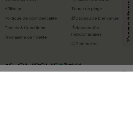
S'abonner & Recevoir le code
En soumettant votre adresse e-mail, vous acceptez de recevoir des e-mails
Affiliation
Tenue de plage
marketing (y compris du contenu généré par l'IA) de Cupshe et
reconnaissez avoir pris connaissance de nos
Termes & Conditions
. Nous
Politique de confidentialité
🎁Cadeau de bienvenue
pouvons utiliser les données collectées sur notre site ainsi que des
technologies de suivi, telles que des pixels intégrés à nos e-mails, afin de
Termes & Conditions
🔝Nouveautés
savoir si ceux-ci ont été ouverts, de mesurer votre engagement, de
personnaliser nos contenus et nos offres, et de vous recommander des
hebdomadaires
Programme de fidélité
produits susceptibles de vous intéresser, conformément à notre
Politique de
confidentialité
. Vous pouvez vous désabonner à tout moment.
😍Best-sellers
S'ABONNER
4.4
TÉLÉCHARGEZ L’APP CUPSHE
SUIVEZ-NOUS