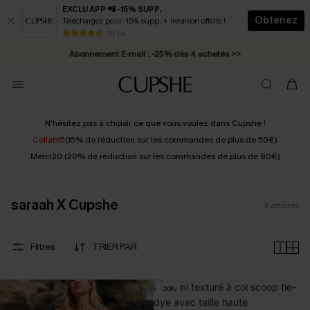
EXCLU APP 📲 -15% SUPP.
Obtenez
Téléchargez pour -15% supp. + livraison offerts !
* Livraison éclair 2-3 jours ouvrés >>
50 k+
Abonnement E-mail : -25% dès 4 achetés >>
N'hésitez pas à choisir ce que vous voulez dans Cupshe !
Collab15
(15% de réduction sur les commandes de plus de 50€)
Merci20 (20% de réduction sur les commandes de plus de 80€)
saraah X Cupshe
3
articles
Filtres
TRIER PAR
-20%