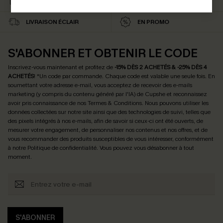
ABONNÉS
LIVRAISON ÉCLAIR
EN PROMO
S'ABONNER ET OBTENIR LE CODE
Inscrivez-vous maintenant et profitez de
-15% DÈS 2 ACHETÉS & -25% DÈS 4
ACHETÉS
! *Un code par commande. Chaque code est valable une seule fois.
En
soumettant votre adresse e-mail, vous acceptez de recevoir des e-mails
marketing (y compris du contenu généré par l'IA) de Cupshe et reconnaissez
avoir pris connaissance de nos
Termes & Conditions
. Nous pouvons utiliser les
données collectées sur notre site ainsi que des technologies de suivi, telles que
des pixels intégrés à nos e-mails, afin de savoir si ceux-ci ont été ouverts, de
mesurer votre engagement, de personnaliser nos contenus et nos offres, et de
vous recommander des produits susceptibles de vous intéresser, conformément
à notre
Politique de confidentialité
. Vous pouvez vous désabonner à tout
moment.
S'ABONNER