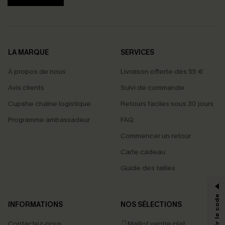
LA MARQUE
SERVICES
À propos de nous
Livraison offerte dès 55 €
Avis clients
Suivi de commande
Cupshe chaîne logistique
Retours faciles sous 30 jours
Programme ambassadeur
FAQ
Commencer un retour
Carte cadeau
PROFITEZ DE -15%
Guide des tailles
-15% dès 2 Achetés par E-mail
*Un code par commande, valable une seule fois.
INFORMATIONS
NOS SÉLECTIONS
Contactez-nous
🩱Maillot ventre plat