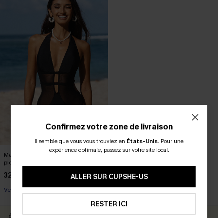
Confirmez votre zone de livraison
Il semble que vous vous trouviez en
États-Unis
.
Pour une
expérience optimale, passez sur votre site local.
Maillot de bain une pièce à col
plongeant en mesh
32,00 €
ALLER SUR CUPSHE-US
Ventre plat
RESTER ICI
RETOURS GRATUITS
CARTE CATEAU