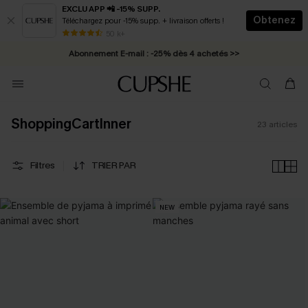
EXCLU APP 📲 -15% SUPP.
Obtenez
Téléchargez pour -15% supp. + livraison offerts !
* Livraison éclair 2-3 jours ouvrés >>
50 k+
Abonnement E-mail : -25% dès 4 achetés >>
ShoppingCartInner
23
articles
Filtres
TRIER PAR
NEW