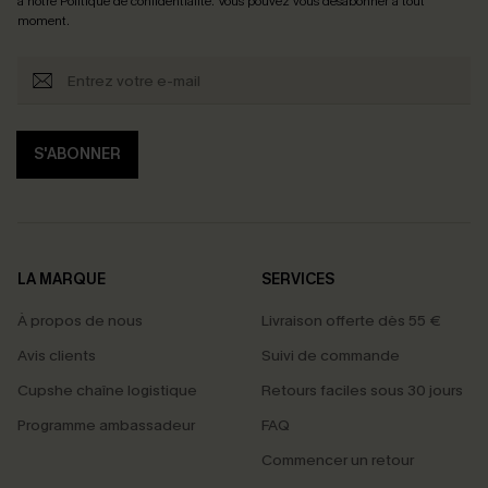
à notre
Politique de confidentialité
. Vous pouvez vous désabonner à tout
moment.
S'ABONNER
LA MARQUE
SERVICES
À propos de nous
Livraison offerte dès 55 €
Avis clients
Suivi de commande
Cupshe chaîne logistique
Retours faciles sous 30 jours
Programme ambassadeur
FAQ
Commencer un retour