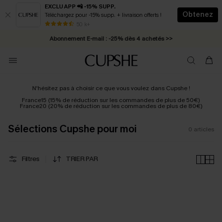
EXCLU APP 📲 -15% SUPP.
Obtenez
Téléchargez pour -15% supp. + livraison offerts !
* Livraison éclair 2-3 jours ouvrés >>
50 k+
Abonnement E-mail : -25% dès 4 achetés >>
N'hésitez pas à choisir ce que vous voulez dans Cupshe !
France15 (15% de réduction sur les commandes de plus de 50€)
France20 (20% de réduction sur les commandes de plus de 80€)
Sélections Cupshe pour moi
0
articles
Filtres
TRIER PAR