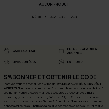
AUCUN PRODUIT
RÉINITIALISER LES FILTRES
RETOURS GRATUITS
CARTE CATEAU
ABONNÉS
LIVRAISON ÉCLAIR
EN PROMO
S'ABONNER ET OBTENIR LE CODE
Inscrivez-vous maintenant et profitez de
-15% DÈS 2 ACHETÉS & -25% DÈS 4
ACHETÉS
! *Un code par commande. Chaque code est valable une seule fois.
En
soumettant votre adresse e-mail, vous acceptez de recevoir des e-mails
marketing (y compris du contenu généré par l'IA) de Cupshe et reconnaissez
avoir pris connaissance de nos
Termes & Conditions
. Nous pouvons utiliser les
données collectées sur notre site ainsi que des technologies de suivi, telles que