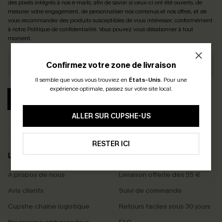
des pixels intégrés à nos e-mails, afin de savoir si ceux-ci ont été ouverts, de
mesurer votre engagement, de personnaliser nos contenus et nos offres, et de
vous recommander des produits susceptibles de vous intéresser, conformément
à notre
Politique de confidentialité
. Vous pouvez vous désabonner à tout
moment.
Confirmez votre zone de livraison
Il semble que vous vous trouviez en
États-Unis
.
Pour une
expérience optimale, passez sur votre site local.
S'ABONNER
ALLER SUR CUPSHE-US
RESTER ICI
LA MARQUE
SERVICES
À propos de nous
Livraison offerte dès 55 €
Avis clients
Suivi de commande
Cupshe chaîne logistique
Retours faciles sous 30 jours