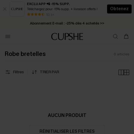
EXCLU APP 📲 -15% SUPP.
Obtenez
Téléchargez pour -15% supp. + livraison offerts !
* Livraison éclair 2-3 jours ouvrés >>
50 k+
Abonnement E-mail : -25% dès 4 achetés >>
Robe bretelles
0
articles
Filtres
TRIER PAR
AUCUN PRODUIT
RÉINITIALISER LES FILTRES