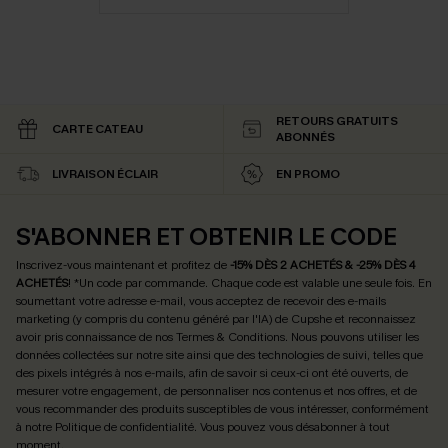
RETOURS GRATUITS
CARTE CATEAU
ABONNÉS
LIVRAISON ÉCLAIR
EN PROMO
S'ABONNER ET OBTENIR LE CODE
Inscrivez-vous maintenant et profitez de
-15% DÈS 2 ACHETÉS & -25% DÈS 4
ACHETÉS
! *Un code par commande. Chaque code est valable une seule fois.
En
soumettant votre adresse e-mail, vous acceptez de recevoir des e-mails
marketing (y compris du contenu généré par l'IA) de Cupshe et reconnaissez
avoir pris connaissance de nos
Termes & Conditions
. Nous pouvons utiliser les
données collectées sur notre site ainsi que des technologies de suivi, telles que
des pixels intégrés à nos e-mails, afin de savoir si ceux-ci ont été ouverts, de
mesurer votre engagement, de personnaliser nos contenus et nos offres, et de
vous recommander des produits susceptibles de vous intéresser, conformément
à notre
Politique de confidentialité
. Vous pouvez vous désabonner à tout
moment.