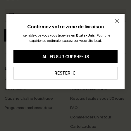
Confirmez votre zone de livraison
S'ABONNER
Il semble que vous vous trouviez en
États-Unis
.
Pour une
expérience optimale, passez sur votre site local.
ALLER SUR CUPSHE-US
LA MARQUE
SERVICES
RESTER ICI
À propos de nous
Livraison offerte dès 55 €
Avis clients
Suivi de commande
Cupshe chaîne logistique
Retours faciles sous 30 jours
Programme ambassadeur
FAQ
Commencer un retour
Carte cadeau