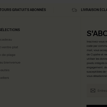
TOURS GRATUITS ABONNÉS
LIVRAISON ÉCL
SÉLECTIONS
S'AB
 cadeau
Inscrivez-vous 
code par comman
t ventre plat
mail, vous accep
 de plage
de Cupshe et re
utiliser les donn
au bienvenue
pixels intégrés à
engagement, de 
eautés
susceptibles de
vous désabonne
ellers