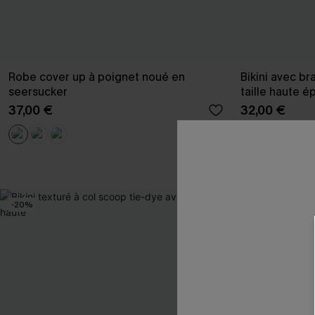
Robe cover up à poignet noué en
Bikini avec br
seersucker
taille haute é
37,00 €
32,00 €
Taille haute
-20%