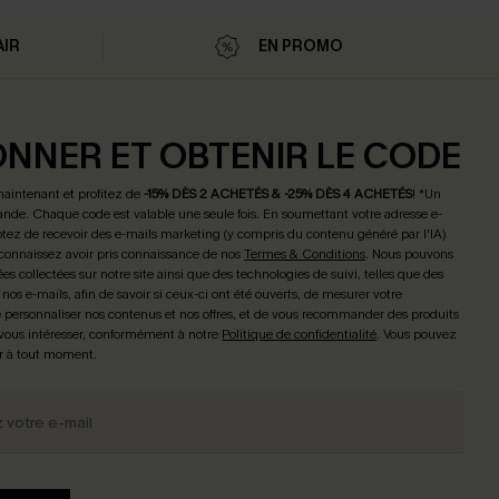
AIR
EN PROMO
ONNER ET OBTENIR LE CODE
maintenant et profitez de
-15% DÈS 2 ACHETÉS & -25% DÈS 4 ACHETÉS
! *Un
de. Chaque code est valable une seule fois.
En soumettant votre adresse e-
tez de recevoir des e-mails marketing (y compris du contenu généré par l'IA)
connaissez avoir pris connaissance de nos
Termes & Conditions
. Nous pouvons
ées collectées sur notre site ainsi que des technologies de suivi, telles que des
 nos e-mails, afin de savoir si ceux-ci ont été ouverts, de mesurer votre
personnaliser nos contenus et nos offres, et de vous recommander des produits
 vous intéresser, conformément à notre
Politique de confidentialité
. Vous pouvez
r à tout moment.