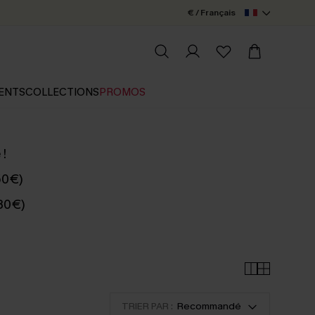
€ / Français
ENTS
COLLECTIONS
PROMOS
 !
50€)
 80€)
TRIER PAR :
Recommandé