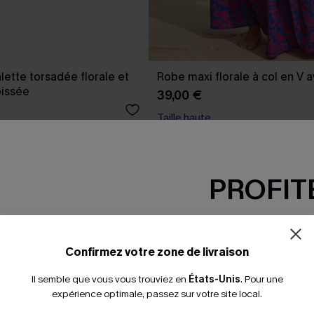
alette torsadée florale et
Robe maxi florale à col en V
pissée
39,00 €
Taille haute
PROFITE
-15% dès 2 A
*Un code par command
Confirmez votre zone de livraison
Il semble que vous vous trouviez en
États-Unis
.
Pour une
expérience optimale, passez sur votre site local.