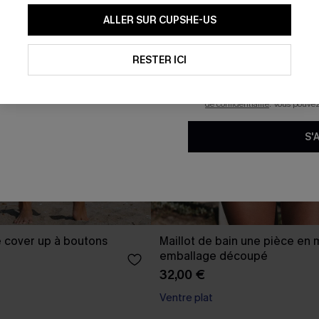
En soumettant votre adresse e-
ALLER SUR CUPSHE-US
mails marketing (y compris du
reconnaissez avoir pris conna
pouvons utiliser les données co
technologies de suivi, telles qu
RESTER ICI
savoir si ceux-ci ont été ouve
personnaliser nos contenus et 
produits susceptibles de vous 
de confidentialité
. Vous pouve
S'
 cover up à boutons
Maillot de bain une pièce en 
emballage découpé
32,00 €
Ventre plat