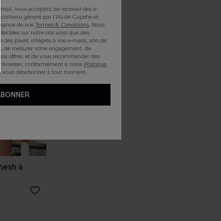
mail, vous acceptez de recevoir des e-
 contenu généré par l'IA) de Cupshe et
issance de nos
Termes & Conditions
. Nous
llectées sur notre site ainsi que des
e des pixels intégrés à nos e-mails, afin de
rts, de mesurer votre engagement, de
nos offres, et de vous recommander des
intéresser, conformément à notre
Politique
z vous désabonner à tout moment.
ABONNER
mesh à