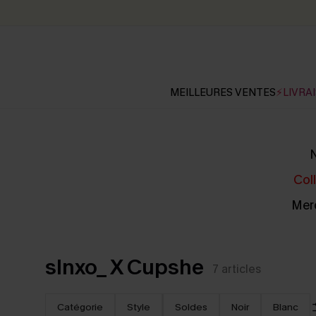
MEILLEURES VENTES
⚡LIVRAI
N
Col
Merc
slnxo_ X Cupshe
7
articles
Catégorie
Style
Soldes
Noir
Blanc