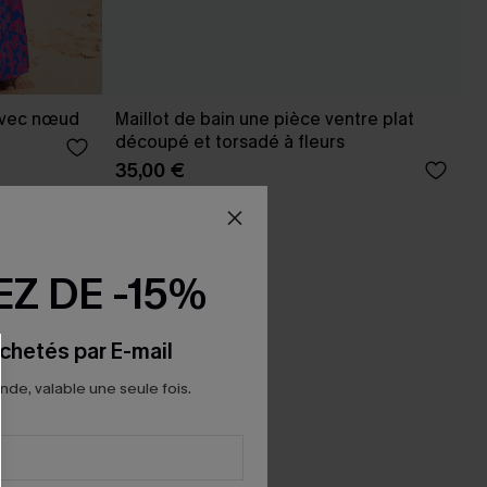
 avec nœud
Maillot de bain une pièce ventre plat
découpé et torsadé à fleurs
35,00 €
Ventre plat
Z DE -15%
chetés par E-mail
e, valable une seule fois.