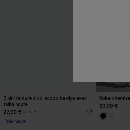
Bikini texturé à col scoop tie-dye avec
Robe chemise
taille haute
33,00 €
27,90 €
34,90 €
Taille haute