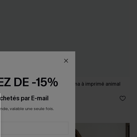
Z DE -15%
t
Ensemble de pyjama à imprimé animal
avec short
chetés par E-mail
25,00 €
e, valable une seule fois.