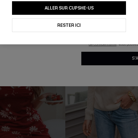
En soumettant votre adresse e-
ALLER SUR CUPSHE-US
mails marketing (y compris du
reconnaissez avoir pris conna
pouvons utiliser les données co
technologies de suivi, telles qu
RESTER ICI
savoir si ceux-ci ont été ouve
personnaliser nos contenus et 
produits susceptibles de vous 
de confidentialité
. Vous pouve
S'