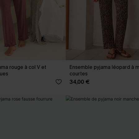
ma rouge à col V et
Ensemble pyjama léopard à 
ues
courtes
34,00 €