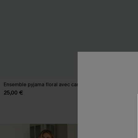
Ensemble pyjama floral avec caraco
Robe de nuit 
25,00 €
25,00 €