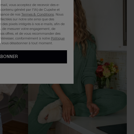
mail, vous acceptez de recevoir des e-
 contenu généré par l'IA) de Cupshe et
issance de nos
Termes & Conditions
. Nous
llectées sur notre site ainsi que des
e des pixels intégrés à nos e-mails, afin de
rts, de mesurer votre engagement, de
nos offres, et de vous recommander des
intéresser, conformément à notre
Politique
z vous désabonner à tout moment.
ABONNER