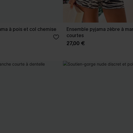
ma à pois et col chemise
Ensemble pyjama zèbre à ma
courtes
27,00 €