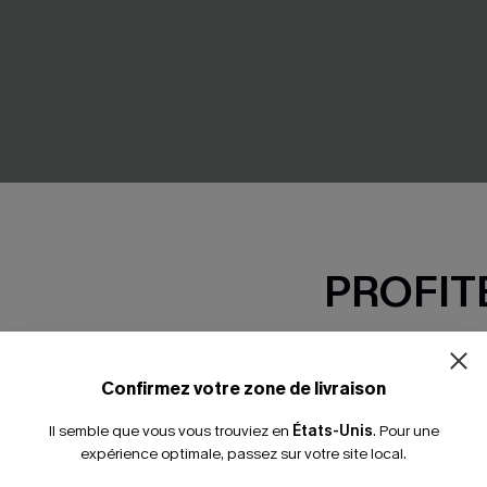
PROFITE
blanche courte à dentelle
Soutien-gorge nude discret e
polyvalent
-15% dès 2 A
16,00 €
*Un code par command
Confirmez votre zone de livraison
Il semble que vous vous trouviez en
États-Unis
.
Pour une
expérience optimale, passez sur votre site local.