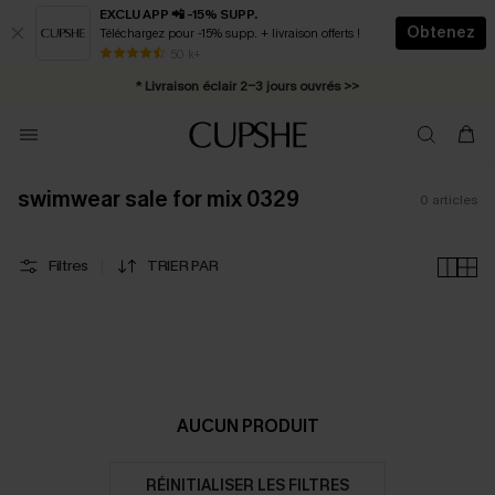
EXCLU APP 📲 -15% SUPP.
Obtenez
Téléchargez pour -15% supp. + livraison offerts !
Abonnement E-mail : -25% dès 4 achetés >>
50 k+
* Livraison éclair 2-3 jours ouvrés >>
swimwear sale for mix 0329
0
articles
Filtres
TRIER PAR
AUCUN PRODUIT
RÉINITIALISER LES FILTRES