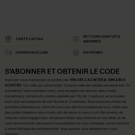
RETOURS GRATUITS
CARTE CATEAU
ABONNÉS
LIVRAISON ÉCLAIR
EN PROMO
S'ABONNER ET OBTENIR LE CODE
Inscrivez-vous maintenant et profitez de
-15% DÈS 2 ACHETÉS & -25% DÈS 4
ACHETÉS
! *Un code par commande. Chaque code est valable une seule fois.
En
soumettant votre adresse e-mail, vous acceptez de recevoir des e-mails
marketing (y compris du contenu généré par l'IA) de Cupshe et reconnaissez
avoir pris connaissance de nos
Termes & Conditions
. Nous pouvons utiliser les
données collectées sur notre site ainsi que des technologies de suivi, telles que
des pixels intégrés à nos e-mails, afin de savoir si ceux-ci ont été ouverts, de
mesurer votre engagement, de personnaliser nos contenus et nos offres, et de
vous recommander des produits susceptibles de vous intéresser, conformément
à notre
Politique de confidentialité
. Vous pouvez vous désabonner à tout
moment.