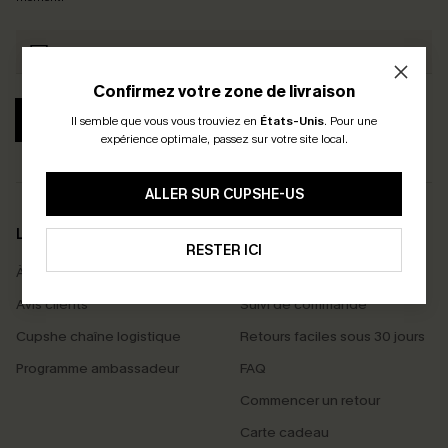
Confirmez votre zone de livraison
S'ABONNER
Il semble que vous vous trouviez en
États-Unis
.
Pour une
expérience optimale, passez sur votre site local.
ALLER SUR CUPSHE-US
LA MARQUE
SERVICES
RESTER ICI
À propos de nous
Livraison offerte dès 55 €
Avis clients
Suivi de commande
Cupshe chaîne logistique
Retours faciles sous 30 jours
Programme ambassadeur
FAQ
Commencer un retour
Carte cadeau