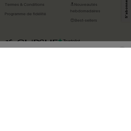
technologies de suivi, telles que des pixels intégrés à nos e-mails, afin de
Termes & Conditions
🔝Nouveautés
savoir si ceux-ci ont été ouverts, de mesurer votre engagement, de
personnaliser nos contenus et nos offres, et de vous recommander des
hebdomadaires
Programme de fidélité
produits susceptibles de vous intéresser, conformément à notre
Politique de
confidentialité
. Vous pouvez vous désabonner à tout moment.
😍Best-sellers
S'ABONNER
4.4
TÉLÉCHARGEZ L’APP CUPSHE
SUIVEZ-NOUS