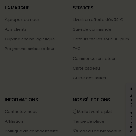
LA MARQUE
SERVICES
À propos de nous
Livraison offerte dès 55 €
Avis clients
Suivi de commande
Cupshe chaîne logistique
Retours faciles sous 30 jours
Programme ambassadeur
FAQ
Commencer un retour
Carte cadeau
PROFITEZ DE -15%
Guide des tailles
-15% dès 2 Achetés par E-mail
*Un code par commande, valable une seule fois.
S'abonner & Recevoir le code
INFORMATIONS
NOS SÉLECTIONS
Contactez-nous
🩱Maillot ventre plat
En soumettant votre adresse e-mail, vous acceptez de recevoir des e-mails
Affiliation
Tenue de plage
marketing (y compris du contenu généré par l'IA) de Cupshe et
reconnaissez avoir pris connaissance de nos
Termes & Conditions
. Nous
Politique de confidentialité
🎁Cadeau de bienvenue
pouvons utiliser les données collectées sur notre site ainsi que des