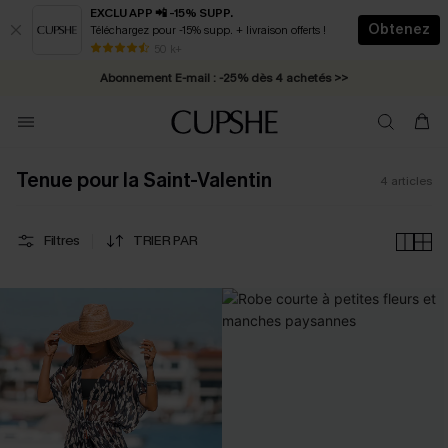
EXCLU APP 📲 -15% SUPP.
Obtenez
Téléchargez pour -15% supp. + livraison offerts !
* Livraison éclair 2-3 jours ouvrés >>
50 k+
Abonnement E-mail : -25% dès 4 achetés >>
Tenue pour la Saint-Valentin
4
articles
Filtres
TRIER PAR