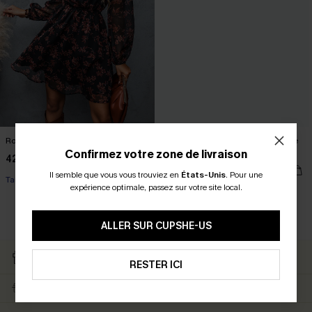
Robe trapèze chiffon à imprimé floral
Robe trapèze courte en mousseline
à imprimé fleuri
Confirmez votre zone de livraison
42,00 €
39,00 €
Il semble que vous vous trouviez en
États-Unis
.
Pour une
Taille haute
expérience optimale, passez sur votre site local.
Taille haute
ALLER SUR CUPSHE-US
RETOURS GRATUITS
CARTE CATEAU
ABONNÉS
RESTER ICI
LIVRAISON ÉCLAIR
EN PROMO