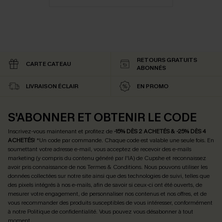
RETOURS GRATUITS
CARTE CATEAU
ABONNÉS
LIVRAISON ÉCLAIR
EN PROMO
S'ABONNER ET OBTENIR LE CODE
Inscrivez-vous maintenant et profitez de
-15% DÈS 2 ACHETÉS & -25% DÈS 4
ACHETÉS
! *Un code par commande. Chaque code est valable une seule fois.
En
soumettant votre adresse e-mail, vous acceptez de recevoir des e-mails
marketing (y compris du contenu généré par l'IA) de Cupshe et reconnaissez
avoir pris connaissance de nos
Termes & Conditions
. Nous pouvons utiliser les
données collectées sur notre site ainsi que des technologies de suivi, telles que
des pixels intégrés à nos e-mails, afin de savoir si ceux-ci ont été ouverts, de
mesurer votre engagement, de personnaliser nos contenus et nos offres, et de
vous recommander des produits susceptibles de vous intéresser, conformément
à notre
Politique de confidentialité
. Vous pouvez vous désabonner à tout
moment.