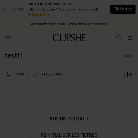
EXCLU APP 📲 -15% SUPP.
Obtenez
Téléchargez pour -15% supp. + livraison offerts !
* Livraison éclair 2-3 jours ouvrés >>
50 k+
Abonnement E-mail : -25% dès 4 achetés >>
test11
0
articles
Filtres
TRIER PAR
AUCUN PRODUIT
RÉINITIALISER LES FILTRES