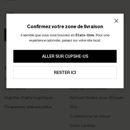
Confirmez votre zone de livraison
S'ABONNER
Il semble que vous vous trouviez en
États-Unis
.
Pour une
expérience optimale, passez sur votre site local.
ALLER SUR CUPSHE-US
LA MARQUE
SERVICES
RESTER ICI
À propos de nous
Livraison offerte dès 55 €
Avis clients
Suivi de commande
Cupshe chaîne logistique
Retours faciles sous 30 jours
Programme ambassadeur
FAQ
Commencer un retour
Carte cadeau