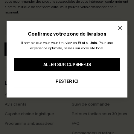
vous recommander des produits susceptibles de vous intéresser, conformément
à notre
Politique de confidentialité
. Vous pouvez vous désabonner à tout
moment.
Confirmez votre zone de livraison
Il semble que vous vous trouviez en
États-Unis
.
Pour une
expérience optimale, passez sur votre site local.
S'ABONNER
ALLER SUR CUPSHE-US
RESTER ICI
LA MARQUE
SERVICES
À propos de nous
Livraison offerte dès 55 €
Avis clients
Suivi de commande
Cupshe chaîne logistique
Retours faciles sous 30 jours
Programme ambassadeur
FAQ
Commencer un retour