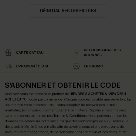
RÉINITIALISER LES FILTRES
RETOURS GRATUITS
CARTE CATEAU
ABONNÉS
LIVRAISON ÉCLAIR
EN PROMO
S'ABONNER ET OBTENIR LE CODE
Inscrivez-vous maintenant et profitez de
-15% DÈS 2 ACHETÉS & -25% DÈS 4
ACHETÉS
! *Un code par commande. Chaque code est valable une seule fois.
En
soumettant votre adresse e-mail, vous acceptez de recevoir des e-mails
marketing (y compris du contenu généré par l'IA) de Cupshe et reconnaissez
avoir pris connaissance de nos
Termes & Conditions
. Nous pouvons utiliser les
données collectées sur notre site ainsi que des technologies de suivi, telles que
des pixels intégrés à nos e-mails, afin de savoir si ceux-ci ont été ouverts, de
mesurer votre engagement, de personnaliser nos contenus et nos offres, et de