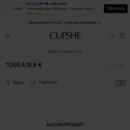
EXCLU APP 📲 -15% SUPP.
Obtenez
Téléchargez pour -15% supp. + livraison offerts !
* Livraison éclair 2-3 jours ouvrés >>
50 k+
Abonnement E-mail : -25% dès 4 achetés >>
VENTES FLASH À 24H
TOUS À 18,9 €
0
articles
Filtres
TRIER PAR
AUCUN PRODUIT