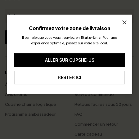
Confirmez votre zone de livraison
S'ABONNER
Il semble que vous vous trouviez en
États-Unis
.
Pour une
expérience optimale, passez sur votre site local.
ALLER SUR CUPSHE-US
LA MARQUE
SERVICES
RESTER ICI
À propos de nous
Livraison offerte dès 55 €
Avis clients
Suivi de commande
Cupshe chaîne logistique
Retours faciles sous 30 jours
Programme ambassadeur
FAQ
Commencer un retour
Carte cadeau