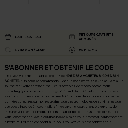
RETOURS GRATUITS
CARTE CATEAU
ABONNÉS
LIVRAISON ÉCLAIR
EN PROMO
S'ABONNER ET OBTENIR LE CODE
Inscrivez-vous maintenant et profitez de
-15% DÈS 2 ACHETÉS & -25% DÈS 4
ACHETÉS
! *Un code par commande. Chaque code est valable une seule fois.
En
soumettant votre adresse e-mail, vous acceptez de recevoir des e-mails
marketing (y compris du contenu généré par l'IA) de Cupshe et reconnaissez
avoir pris connaissance de nos
Termes & Conditions
. Nous pouvons utiliser les
données collectées sur notre site ainsi que des technologies de suivi, telles que
des pixels intégrés à nos e-mails, afin de savoir si ceux-ci ont été ouverts, de
mesurer votre engagement, de personnaliser nos contenus et nos offres, et de
vous recommander des produits susceptibles de vous intéresser, conformément
à notre
Politique de confidentialité
. Vous pouvez vous désabonner à tout
moment.