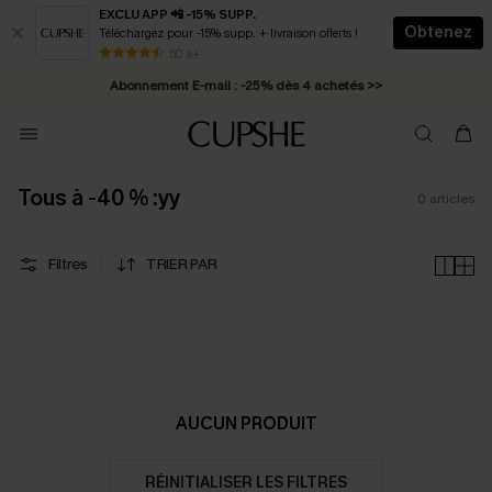
EXCLU APP 📲 -15% SUPP.
Obtenez
Téléchargez pour -15% supp. + livraison offerts !
* Livraison éclair 2-3 jours ouvrés >>
50 k+
Abonnement E-mail : -25% dès 4 achetés >>
Tous à -40 % :yy
0
articles
Filtres
TRIER PAR
AUCUN PRODUIT
RÉINITIALISER LES FILTRES