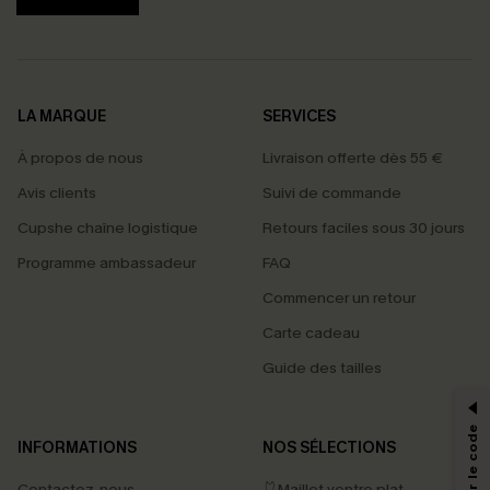
LA MARQUE
SERVICES
À propos de nous
Livraison offerte dès 55 €
Avis clients
Suivi de commande
Cupshe chaîne logistique
Retours faciles sous 30 jours
Programme ambassadeur
FAQ
Commencer un retour
Carte cadeau
PROFITEZ DE -15%
Guide des tailles
-15% dès 2 Achetés par E-mail
*Un code par commande, valable une seule fois.
INFORMATIONS
NOS SÉLECTIONS
Contactez-nous
🩱Maillot ventre plat