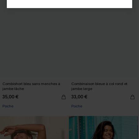
Combishort bleu sans manches à
Combinaison bleue à col rond et
jambe lâche
jambe large
35,00 €
33,00 €
Poche
Poche