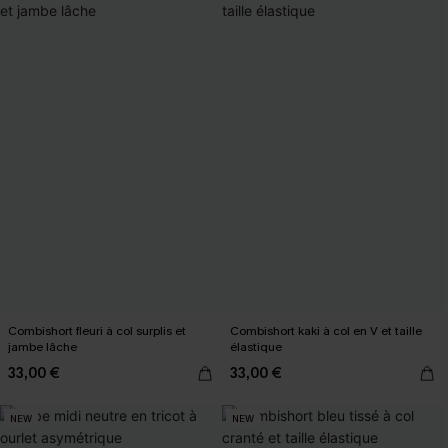
Combishort fleuri à col surplis et
Combishort kaki à col en V et taille
jambe lâche
élastique
33,00 €
33,00 €
NEW
NEW