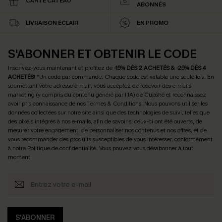
CARTE CATEAU
ABONNÉS
LIVRAISON ÉCLAIR
EN PROMO
S'ABONNER ET OBTENIR LE CODE
Inscrivez-vous maintenant et profitez de
-15% DÈS 2 ACHETÉS & -25% DÈS 4
ACHETÉS
! *Un code par commande. Chaque code est valable une seule fois.
En
soumettant votre adresse e-mail, vous acceptez de recevoir des e-mails
marketing (y compris du contenu généré par l'IA) de Cupshe et reconnaissez
avoir pris connaissance de nos
Termes & Conditions
. Nous pouvons utiliser les
données collectées sur notre site ainsi que des technologies de suivi, telles que
des pixels intégrés à nos e-mails, afin de savoir si ceux-ci ont été ouverts, de
mesurer votre engagement, de personnaliser nos contenus et nos offres, et de
vous recommander des produits susceptibles de vous intéresser, conformément
à notre
Politique de confidentialité
. Vous pouvez vous désabonner à tout
moment.
S'ABONNER