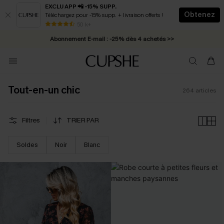
EXCLU APP 📲 -15% SUPP.
Obtenez
Téléchargez pour -15% supp. + livraison offerts !
Abonnement E-mail : -25% dès 4 achetés >>
50 k+
* Livraison éclair 2-3 jours ouvrés >>
Tout-en-un chic
264
articles
Filtres
TRIER PAR
Soldes
Noir
Blanc