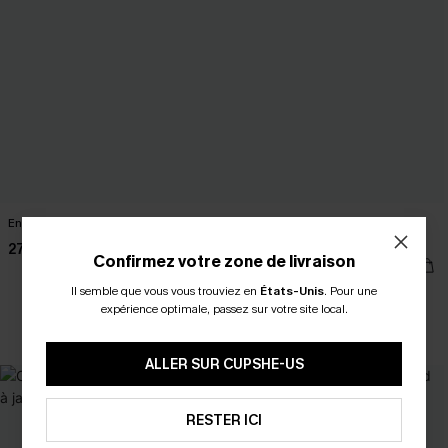
Ensemble 2 pièces rayé en tricot
Combishort bordeaux à col
asymétrique
27,00 €
Confirmez votre zone de livraison
35,00 €
Il semble que vous vous trouviez en
États-Unis
.
Pour une
expérience optimale, passez sur votre site local.
Poche
ALLER SUR CUPSHE-US
RESTER ICI