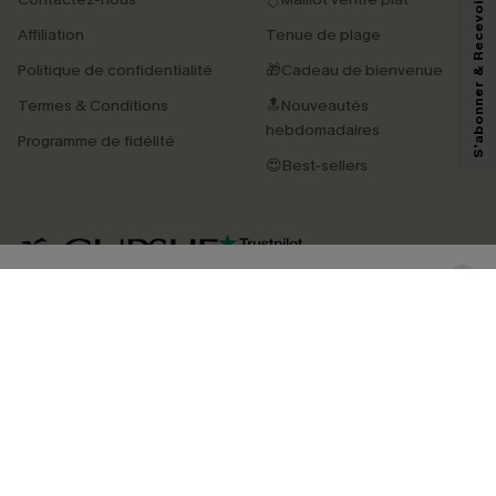
S'abonner & Recevoir le code
En soumettant votre adresse e-mail, vous acceptez de recevoir des e-mails
Affiliation
Tenue de plage
marketing (y compris du contenu généré par l'IA) de Cupshe et
reconnaissez avoir pris connaissance de nos
Termes & Conditions
. Nous
Politique de confidentialité
🎁Cadeau de bienvenue
pouvons utiliser les données collectées sur notre site ainsi que des
technologies de suivi, telles que des pixels intégrés à nos e-mails, afin de
Termes & Conditions
🔝Nouveautés
savoir si ceux-ci ont été ouverts, de mesurer votre engagement, de
personnaliser nos contenus et nos offres, et de vous recommander des
hebdomadaires
Programme de fidélité
produits susceptibles de vous intéresser, conformément à notre
Politique de
confidentialité
. Vous pouvez vous désabonner à tout moment.
😍Best-sellers
S'ABONNER
4.4
TÉLÉCHARGEZ L’APP CUPSHE
SUIVEZ-NOUS