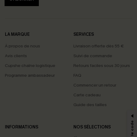
LA MARQUE
SERVICES
À propos de nous
Livraison offerte dès 55 €
Avis clients
Suivi de commande
Cupshe chaîne logistique
Retours faciles sous 30 jours
Programme ambassadeur
FAQ
Commencer un retour
Carte cadeau
PROFITEZ DE -15%
Guide des tailles
-15% dès 2 Achetés par E-mail
*Un code par commande, valable une seule fois.
INFORMATIONS
NOS SÉLECTIONS