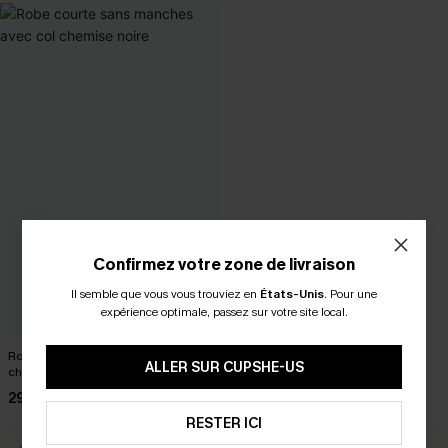
Confirmez votre zone de livraison
Il semble que vous vous trouviez en
États-Unis
.
Pour une
expérience optimale, passez sur votre site local.
Robe courte sans manches avec col
ALLER SUR CUPSHE-US
chemise noire
29,00 €
RESTER ICI
RETOURS GRATUITS