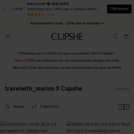
EXCLU APP 📲 -15% SUPP.
Obtenez
Téléchargez pour -15% supp. + livraison offerts !
* Livraison éclair 2-3 jours ouvrés >>
50 k+
Abonnement E-mail : -25% dès 4 achetés >>
N'hésitez pas à choisir ce que vous voulez dans Cupshe !
Merci15
(15% de réduction sur les commandes de plus de 50€)
Merci20 (20% de réduction sur les commandes de plus de 80€)
travelwith_marion X Cupshe
3
articles
Filtres
TRIER PAR