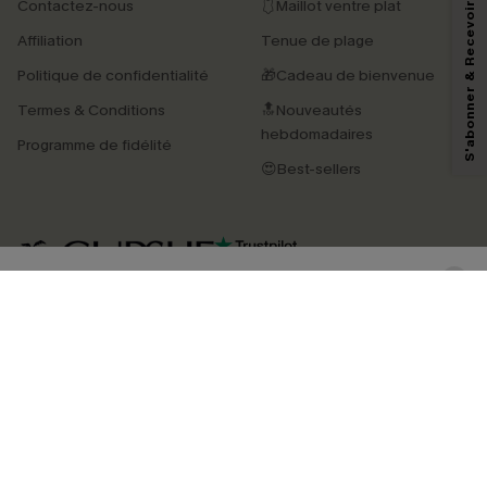
S'abonner & Recevoir le code
Contactez-nous
🩱Maillot ventre plat
En soumettant votre adresse e-mail, vous acceptez de recevoir des e-mails
Affiliation
Tenue de plage
marketing (y compris du contenu généré par l'IA) de Cupshe et
reconnaissez avoir pris connaissance de nos
Termes & Conditions
. Nous
Politique de confidentialité
🎁Cadeau de bienvenue
pouvons utiliser les données collectées sur notre site ainsi que des
technologies de suivi, telles que des pixels intégrés à nos e-mails, afin de
Termes & Conditions
🔝Nouveautés
savoir si ceux-ci ont été ouverts, de mesurer votre engagement, de
personnaliser nos contenus et nos offres, et de vous recommander des
hebdomadaires
Programme de fidélité
produits susceptibles de vous intéresser, conformément à notre
Politique de
confidentialité
. Vous pouvez vous désabonner à tout moment.
😍Best-sellers
S'ABONNER
4.4
TÉLÉCHARGEZ L’APP CUPSHE
SUIVEZ-NOUS