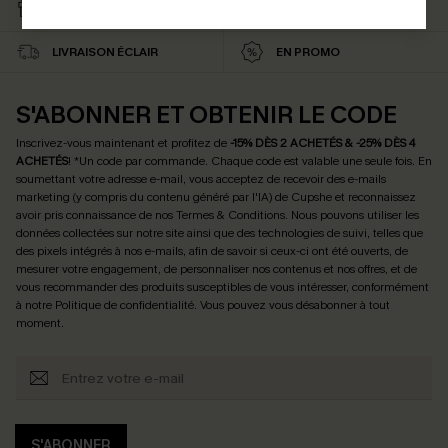
CARTE CATEAU
ABONNÉS
LIVRAISON ÉCLAIR
EN PROMO
S'ABONNER ET OBTENIR LE CODE
Inscrivez-vous maintenant et profitez de
-15% DÈS 2 ACHETÉS & -25% DÈS 4
ACHETÉS
! *Un code par commande. Chaque code est valable une seule fois.
En
soumettant votre adresse e-mail, vous acceptez de recevoir des e-mails
marketing (y compris du contenu généré par l'IA) de Cupshe et reconnaissez
avoir pris connaissance de nos
Termes & Conditions
. Nous pouvons utiliser les
données collectées sur notre site ainsi que des technologies de suivi, telles que
des pixels intégrés à nos e-mails, afin de savoir si ceux-ci ont été ouverts, de
mesurer votre engagement, de personnaliser nos contenus et nos offres, et de
vous recommander des produits susceptibles de vous intéresser, conformément
à notre
Politique de confidentialité
. Vous pouvez vous désabonner à tout
moment.
S'ABONNER