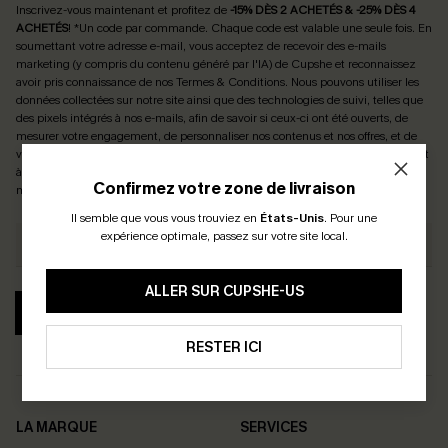
Inscrivez-vous maintenant et profitez de
-15% DÈS 2 ACHETÉS & -25% DÈS 4
ACHETÉS
! *Un code par commande. Chaque code est valable une seule fois.
En
soumettant votre adresse e-mail, vous acceptez de recevoir des e-mails
marketing (y compris du contenu généré par l'IA) de Cupshe et reconnaissez
avoir pris connaissance de nos
Termes & Conditions
. Nous pouvons utiliser les
données collectées sur notre site ainsi que des technologies de suivi, telles que
des pixels intégrés à nos e-mails, afin de savoir si ceux-ci ont été ouverts, de
mesurer votre engagement, de personnaliser nos contenus et nos offres, et de
vous recommander des produits susceptibles de vous intéresser, conformément
à notre
Politique de confidentialité
. Vous pouvez vous désabonner à tout
Confirmez votre zone de livraison
moment.
Il semble que vous vous trouviez en
États-Unis
.
Pour une
expérience optimale, passez sur votre site local.
ALLER SUR CUPSHE-US
S'ABONNER
RESTER ICI
LA MARQUE
SERVICES