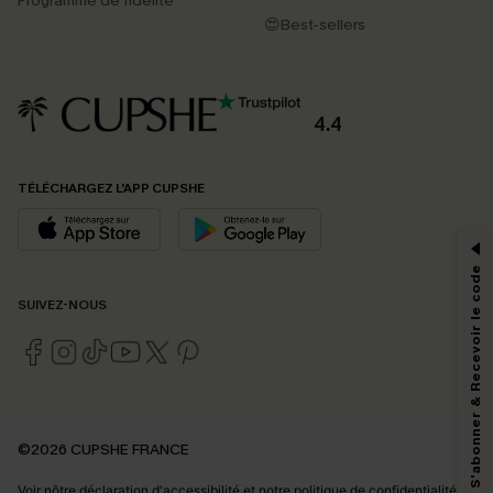
Programme de fidélité
😍Best-sellers
4.4
PROFITEZ DE -15%
TÉLÉCHARGEZ L’APP CUPSHE
-15% dès 2 Achetés par E-mail
*Un code par commande, valable une seule fois.
S'abonner & Recevoir le code
SUIVEZ-NOUS
En soumettant votre adresse e-mail, vous acceptez de recevoir des e-mails
marketing (y compris du contenu généré par l'IA) de Cupshe et
reconnaissez avoir pris connaissance de nos
Termes & Conditions
. Nous
pouvons utiliser les données collectées sur notre site ainsi que des
technologies de suivi, telles que des pixels intégrés à nos e-mails, afin de
savoir si ceux-ci ont été ouverts, de mesurer votre engagement, de
©2026 CUPSHE FRANCE
personnaliser nos contenus et nos offres, et de vous recommander des
produits susceptibles de vous intéresser, conformément à notre
Politique de
Voir nôtre
déclaration d'accessibilité
et notre
politique de confidentialité.