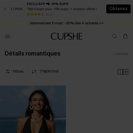
EXCLU APP 📲 -15% SUPP.
Obtenez
Téléchargez pour -15% supp. + livraison offerts !
* Livraison éclair 2-3 jours ouvrés >>
50 k+
Abonnement E-mail : -25% dès 4 achetés >>
Détails romantiques
1
articles
Filtres
TRIER PAR