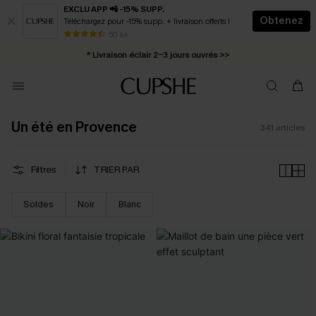
EXCLU APP 📲 -15% SUPP.
Obtenez
Téléchargez pour -15% supp. + livraison offerts !
Abonnement E-mail : -25% dès 4 achetés >>
50 k+
* Livraison éclair 2-3 jours ouvrés >>
Un été en Provence
341
articles
Filtres
TRIER PAR
Soldes
Noir
Blanc