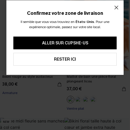
Confirmez votre zone de livraison
Il semble que vous vous trouviez en
États-Unis
.
Pour une
expérience optimale, passez sur votre site local.
ALLER SUR CUPSHE-US
RESTER ICI
Bikini rouge au style audacieux
Maillot de bain une pièce floral
plongeant licou
38,00 €
37,00 €
Armature
Ventre plat
NEW