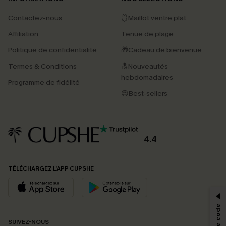
Contactez-nous
🩱Maillot ventre plat
Affiliation
Tenue de plage
Politique de confidentialité
🎁Cadeau de bienvenue
Termes & Conditions
🔝Nouveautés
hebdomadaires
Programme de fidélité
😍Best-sellers
4.4
PROFITEZ DE -15%
TÉLÉCHARGEZ L’APP CUPSHE
-15% dès 2 Achetés par E-mail
*Un code par commande, valable une seule fois.
SUIVEZ-NOUS