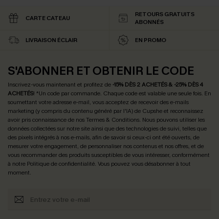
RETOURS GRATUITS
CARTE CATEAU
ABONNÉS
LIVRAISON ÉCLAIR
EN PROMO
S'ABONNER ET OBTENIR LE CODE
Inscrivez-vous maintenant et profitez de
-15% DÈS 2 ACHETÉS & -25% DÈS 4
ACHETÉS
! *Un code par commande. Chaque code est valable une seule fois.
En
soumettant votre adresse e-mail, vous acceptez de recevoir des e-mails
marketing (y compris du contenu généré par l'IA) de Cupshe et reconnaissez
avoir pris connaissance de nos
Termes & Conditions
. Nous pouvons utiliser les
données collectées sur notre site ainsi que des technologies de suivi, telles que
des pixels intégrés à nos e-mails, afin de savoir si ceux-ci ont été ouverts, de
mesurer votre engagement, de personnaliser nos contenus et nos offres, et de
vous recommander des produits susceptibles de vous intéresser, conformément
à notre
Politique de confidentialité
. Vous pouvez vous désabonner à tout
moment.