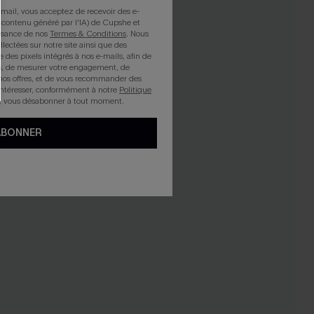
mail, vous acceptez de recevoir des e-
 contenu généré par l'IA) de Cupshe et
issance de nos
Termes & Conditions
. Nous
llectées sur notre site ainsi que des
e des pixels intégrés à nos e-mails, afin de
rts, de mesurer votre engagement, de
nos offres, et de vous recommander des
intéresser, conformément à notre
Politique
z vous désabonner à tout moment.
ABONNER