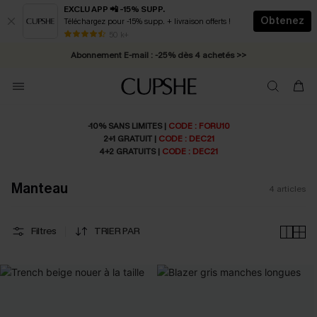
EXCLU APP 📲 -15% SUPP.
Obtenez
Téléchargez pour -15% supp. + livraison offerts !
* Livraison éclair 2-3 jours ouvrés >>
50 k+
Abonnement E-mail : -25% dès 4 achetés >>
-10% SANS LIMITES |
CODE : FORU10
2+1 GRATUIT |
CODE : DEC21
4+2 GRATUITS |
CODE : DEC21
Manteau
4
articles
Filtres
TRIER PAR