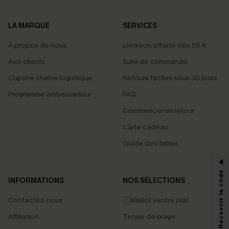
LA MARQUE
SERVICES
À propos de nous
Livraison offerte dès 55 €
Avis clients
Suivi de commande
Cupshe chaîne logistique
Retours faciles sous 30 jours
Programme ambassadeur
FAQ
Commencer un retour
Carte cadeau
PROFITEZ DE -15%
Guide des tailles
-15% dès 2 Achetés par E-mail
*Un code par commande, valable une seule fois.
S'abonner & Recevoir le code
INFORMATIONS
NOS SÉLECTIONS
Contactez-nous
🩱Maillot ventre plat
En soumettant votre adresse e-mail, vous acceptez de recevoir des e-mails
Affiliation
Tenue de plage
marketing (y compris du contenu généré par l'IA) de Cupshe et
reconnaissez avoir pris connaissance de nos
Termes & Conditions
. Nous