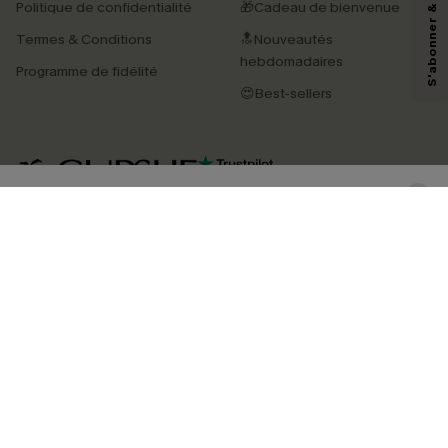
Politique de confidentialité
🎁Cadeau de bienvenue
pouvons utiliser les données collectées sur notre site ainsi que des
technologies de suivi, telles que des pixels intégrés à nos e-mails, afin de
Termes & Conditions
🔝Nouveautés
savoir si ceux-ci ont été ouverts, de mesurer votre engagement, de
personnaliser nos contenus et nos offres, et de vous recommander des
hebdomadaires
Programme de fidélité
produits susceptibles de vous intéresser, conformément à notre
Politique de
confidentialité
. Vous pouvez vous désabonner à tout moment.
😍Best-sellers
S'ABONNER
4.4
TÉLÉCHARGEZ L’APP CUPSHE
SUIVEZ-NOUS