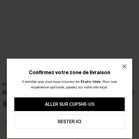
Confirmez votre zone de livraison
Il semble que vous vous trouviez en
États-Unis
.
Pour une
Blazer long oversize vert olive
Blazer long vin rouge
expérience optimale, passez sur votre site local.
59,00 €
59,00 €
ALLER SUR CUPSHE-US
RETOURS GRATUITS
RESTER ICI
CARTE CATEAU
ABONNÉS
LIVRAISON ÉCLAIR
EN PROMO