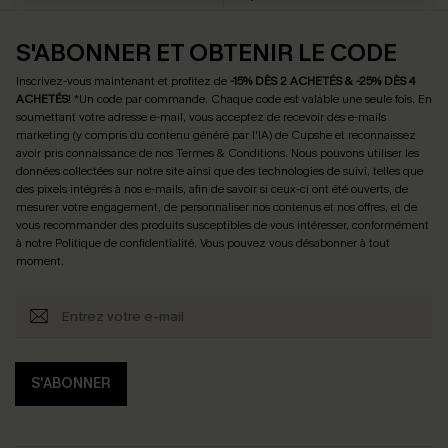
S'ABONNER ET OBTENIR LE CODE
Inscrivez-vous maintenant et profitez de
-15% DÈS 2 ACHETÉS & -25% DÈS 4
ACHETÉS
! *Un code par commande. Chaque code est valable une seule fois.
En
soumettant votre adresse e-mail, vous acceptez de recevoir des e-mails
marketing (y compris du contenu généré par l'IA) de Cupshe et reconnaissez
avoir pris connaissance de nos
Termes & Conditions
. Nous pouvons utiliser les
données collectées sur notre site ainsi que des technologies de suivi, telles que
des pixels intégrés à nos e-mails, afin de savoir si ceux-ci ont été ouverts, de
mesurer votre engagement, de personnaliser nos contenus et nos offres, et de
vous recommander des produits susceptibles de vous intéresser, conformément
à notre
Politique de confidentialité
. Vous pouvez vous désabonner à tout
moment.
S'ABONNER