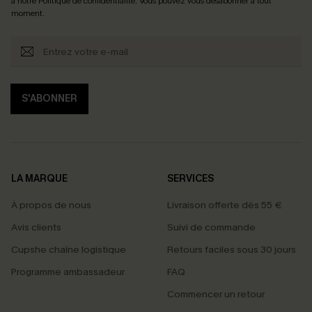
à notre
Politique de confidentialité
. Vous pouvez vous désabonner à tout
moment.
S'ABONNER
LA MARQUE
SERVICES
À propos de nous
Livraison offerte dès 55 €
Avis clients
Suivi de commande
Cupshe chaîne logistique
Retours faciles sous 30 jours
Programme ambassadeur
FAQ
Commencer un retour