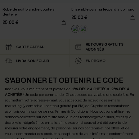
Robe de nuit blanche courte à
Ensemble pyjama léopard à col rond
dentelle
25,00 €
25,00 €
RETOURS GRATUITS
CARTE CATEAU
ABONNÉS
LIVRAISON ÉCLAIR
EN PROMO
S'ABONNER ET OBTENIR LE CODE
Inscrivez-vous maintenant et profitez de
-15% DÈS 2 ACHETÉS & -25% DÈS 4
ACHETÉS
! *Un code par commande. Chaque code est valable une seule fois.
En
soumettant votre adresse e-mail, vous acceptez de recevoir des e-mails
marketing (y compris du contenu généré par l'IA) de Cupshe et reconnaissez
avoir pris connaissance de nos
Termes & Conditions
. Nous pouvons utiliser les
données collectées sur notre site ainsi que des technologies de suivi, telles que
des pixels intégrés à nos e-mails, afin de savoir si ceux-ci ont été ouverts, de
mesurer votre engagement, de personnaliser nos contenus et nos offres, et de
vous recommander des produits susceptibles de vous intéresser, conformément