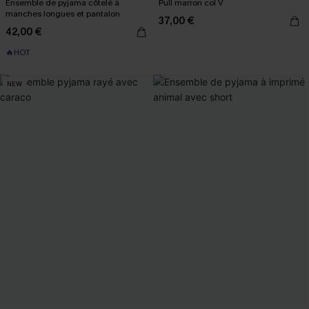
Ensemble de pyjama côtelé à
Pull marron col V
manches longues et pantalon
37,00 €
42,00 €
🔥HOT
NEW