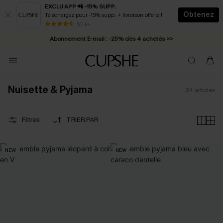
EXCLU APP 📲 -15% SUPP.
Obtenez
Téléchargez pour -15% supp. + livraison offerts !
* Livraison éclair 2-3 jours ouvrés >>
50 k+
Abonnement E-mail : -25% dès 4 achetés >>
Nuisette & Pyjama
24
articles
Filtres
TRIER PAR
NEW
NEW