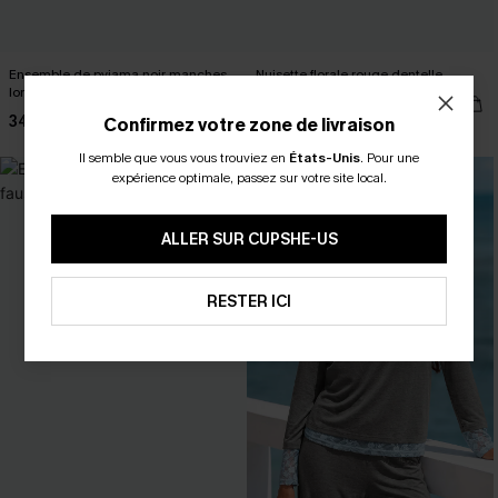
Ensemble de pyjama noir manches
Nuisette florale rouge dentelle
longues
34,00 €
34,00 €
Confirmez votre zone de livraison
Il semble que vous vous trouviez en
États-Unis
.
Pour une
expérience optimale, passez sur votre site local.
ALLER SUR CUPSHE-US
RESTER ICI