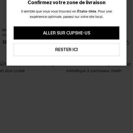
Confirmez votre zone de livraison
Il semble que vous vous trouviez en
États-Unis
.
Pour une
expérience optimale, passez sur votre site local.
Bikini bleu à col cœur et taille
Bikini tropical à col plongeant et
ALLER SUR CUPSHE-US
moyenne
taille haute
38,00 €
38,00 €
RESTER ICI
Taille haute