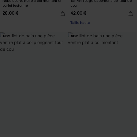
Robe courte noire à col montant et
Tankini rouge cabernet à col tour de
ourlet festonné
cou
28,00 €
42,00 €
Taille haute
NEW
NEW