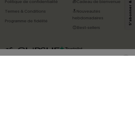
Politique de confidentialité
🎁Cadeau de bienvenue
pouvons utiliser les données collectées sur notre site ainsi que des
technologies de suivi, telles que des pixels intégrés à nos e-mails, afin de
Termes & Conditions
🔝Nouveautés
savoir si ceux-ci ont été ouverts, de mesurer votre engagement, de
personnaliser nos contenus et nos offres, et de vous recommander des
hebdomadaires
Programme de fidélité
produits susceptibles de vous intéresser, conformément à notre
Politique de
confidentialité
. Vous pouvez vous désabonner à tout moment.
😍Best-sellers
S'ABONNER
4.3
TÉLÉCHARGEZ L’APP CUPSHE
SUIVEZ-NOUS