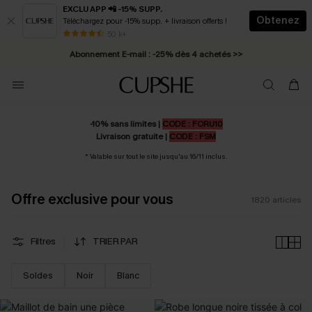
EXCLU APP 📲 -15% SUPP.
Obtenez
Téléchargez pour -15% supp. + livraison offerts !
Abonnement E-mail : -25% dès 4 achetés >>
50 k+
* Livraison éclair 2-3 jours ouvrés >>
-10% sans limites |
CODE : FORU10
Livraison gratuite |
CODE : FSM
* Valable sur tout le site jusqu'au 16/11 inclus.
Offre exclusive pour vous
1820
articles
Filtres
TRIER PAR
Soldes
Noir
Blanc