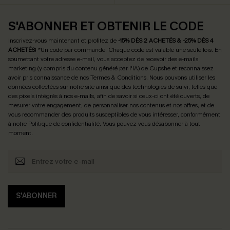
S'ABONNER ET OBTENIR LE CODE
Inscrivez-vous maintenant et profitez de
-15% DÈS 2 ACHETÉS & -25% DÈS 4
ACHETÉS
! *Un code par commande. Chaque code est valable une seule fois.
En
soumettant votre adresse e-mail, vous acceptez de recevoir des e-mails
marketing (y compris du contenu généré par l'IA) de Cupshe et reconnaissez
avoir pris connaissance de nos
Termes & Conditions
. Nous pouvons utiliser les
données collectées sur notre site ainsi que des technologies de suivi, telles que
des pixels intégrés à nos e-mails, afin de savoir si ceux-ci ont été ouverts, de
mesurer votre engagement, de personnaliser nos contenus et nos offres, et de
vous recommander des produits susceptibles de vous intéresser, conformément
à notre
Politique de confidentialité
. Vous pouvez vous désabonner à tout
moment.
S'ABONNER