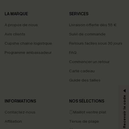
LA MARQUE
SERVICES
À propos de nous
Livraison offerte dès 55 €
Avis clients
Suivi de commande
Cupshe chaîne logistique
Retours faciles sous 30 jours
Programme ambassadeur
FAQ
Commencer un retour
Carte cadeau
PROFITEZ DE -15%
Guide des tailles
-15% dès 2 Achetés par E-mail
*Un code par commande, valable une seule fois.
S'abonner & Recevoir le code
INFORMATIONS
NOS SÉLECTIONS
Contactez-nous
🩱Maillot ventre plat
En soumettant votre adresse e-mail, vous acceptez de recevoir des e-mails
Affiliation
Tenue de plage
marketing (y compris du contenu généré par l'IA) de Cupshe et
reconnaissez avoir pris connaissance de nos
Termes & Conditions
. Nous