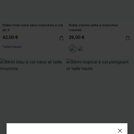
Robe midi noire sans manches à col
Robe courte verte à manches
en V
courtes
42,00 €
29,00 €
Taille haute