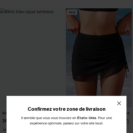
NEW
Confirmez votre zone de livraison
Bikini bleu aqua lumineux
Jupe de bain noire ruchée sur le côté
Il semble que vous vous trouviez en
États-Unis
.
Pour une
38,00 €
28,00 €
expérience optimale, passez sur votre site local.
JACQUARD
MESH