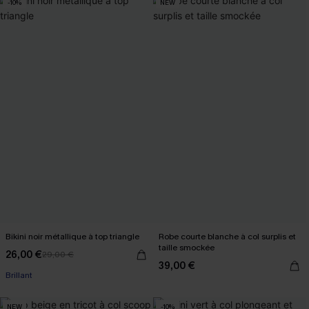
-10%
NEW
Bikini noir métallique à top triangle
Robe courte blanche à col surplis et
taille smockée
26,00 €
29,00 €
39,00 €
Brillant
NEW
-10%