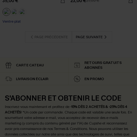
35,00 €
23,00 €
27,00 €
Ventre plat
PAGE PRÉCÉDENTE
PAGE SUIVANTE
RETOURS GRATUITS
CARTE CATEAU
ABONNÉS
LIVRAISON ÉCLAIR
EN PROMO
S'ABONNER ET OBTENIR LE CODE
Inscrivez-vous maintenant et profitez de
-15% DÈS 2 ACHETÉS & -25% DÈS 4
ACHETÉS
! *Un code par commande. Chaque code est valable une seule fois.
En
soumettant votre adresse e-mail, vous acceptez de recevoir des e-mails
marketing (y compris du contenu généré par l'IA) de Cupshe et reconnaissez
avoir pris connaissance de nos
Termes & Conditions
. Nous pouvons utiliser les
données collectées sur notre site ainsi que des technologies de suivi, telles que