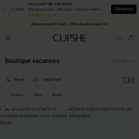
EXCLU APP 📲 -15% SUPP.
Obtenez
Téléchargez pour -15% supp. + livraison offerts !
Abonnement E-mail : -25% dès 4 achetés >>
50 k+
* Livraison éclair 2-3 jours ouvrés >>
Boutique vacances
654
articles
VOS AVANTAGES ABONNÉ
ABONNEMENT E-MAIL
ABONNEMENT SMS
-15%
-25%
-20%
Filtres
TRIER PAR
DÈS 2 ACHETÉS
DÈS 4 ACHETÉS
DÈS 75 € D'ACHAT
Soldes
Noir
Blanc
S'ABONNER & OBTENIR
Promo sur tous les articles - réservée aux nouveaux abonnés
-14%