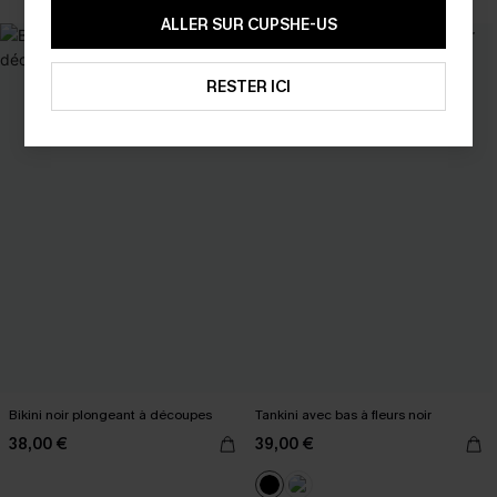
ALLER SUR CUPSHE-US
RESTER ICI
Bikini noir plongeant à découpes
Tankini avec bas à fleurs noir
38,00 €
39,00 €