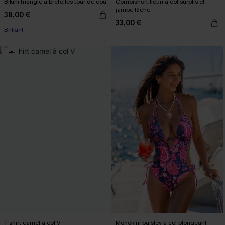
Bikini triangle à bretelles tour de cou
Combishort fleuri à col surplis et
jambe lâche
38,00 €
33,00 €
Brillant
-8%
T-shirt camel à col V
Monokini paisley à col plongeant