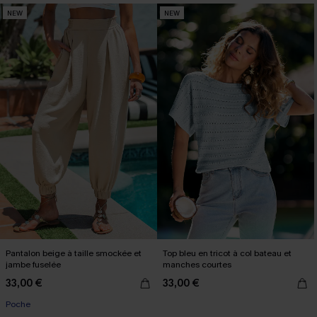
NEW
NEW
Pantalon beige à taille smockée et
Top bleu en tricot à col bateau et
jambe fuselée
manches courtes
33,00 €
33,00 €
Poche