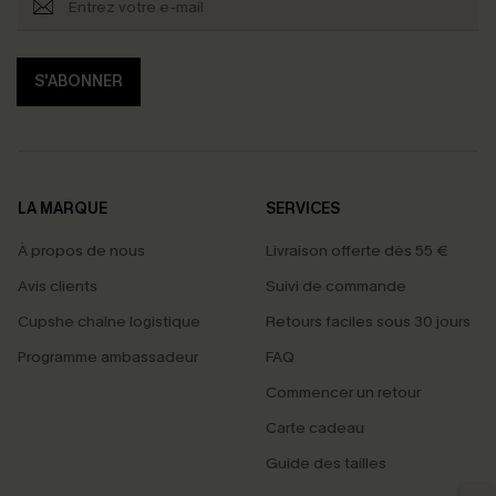
S'ABONNER
LA MARQUE
SERVICES
À propos de nous
Livraison offerte dès 55 €
Avis clients
Suivi de commande
Cupshe chaîne logistique
Retours faciles sous 30 jours
Programme ambassadeur
FAQ
Commencer un retour
Carte cadeau
PROFITEZ DE -15%
Guide des tailles
-15% dès 2 Achetés par E-mail