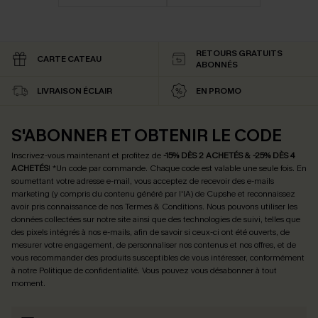
RETOURS GRATUITS
CARTE CATEAU
ABONNÉS
LIVRAISON ÉCLAIR
EN PROMO
S'ABONNER ET OBTENIR LE CODE
Inscrivez-vous maintenant et profitez de
-15% DÈS 2 ACHETÉS & -25% DÈS 4
ACHETÉS
! *Un code par commande. Chaque code est valable une seule fois.
En
soumettant votre adresse e-mail, vous acceptez de recevoir des e-mails
marketing (y compris du contenu généré par l'IA) de Cupshe et reconnaissez
avoir pris connaissance de nos
Termes & Conditions
. Nous pouvons utiliser les
données collectées sur notre site ainsi que des technologies de suivi, telles que
des pixels intégrés à nos e-mails, afin de savoir si ceux-ci ont été ouverts, de
mesurer votre engagement, de personnaliser nos contenus et nos offres, et de
vous recommander des produits susceptibles de vous intéresser, conformément
à notre
Politique de confidentialité
. Vous pouvez vous désabonner à tout
moment.