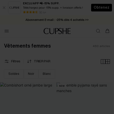
EXCLU APP 📲 -15% SUPP.
Obtenez
Téléchargez pour -15% supp. + livraison offerts !
Abonnement E-mail : -25% dès 4 achetés >>
50 k+
* Livraison éclair 2-3 jours ouvrés >>
Vêtements femmes
460
articles
Filtres
TRIER PAR
Soldes
Noir
Blanc
NEW