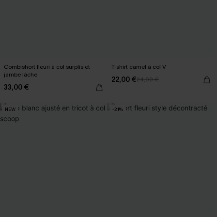
Combishort fleuri à col surplis et
T-shirt camel à col V
jambe lâche
22,00 €
24,00 €
33,00 €
NEW
-21%