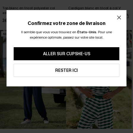
Top blanc en tricot polyester col
Cardigan blanc en tricot à col V
asymétrique manches longues
39,00 €
36,00 €
Confirmez votre zone de livraison
Il semble que vous vous trouviez en
États-Unis
.
Pour une
NEW
NEW
expérience optimale, passez sur votre site local.
ALLER SUR CUPSHE-US
RESTER ICI