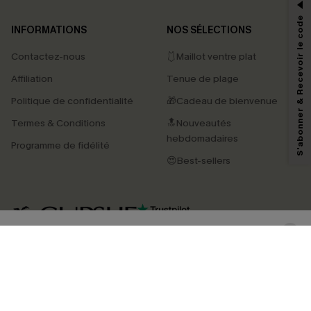
*Un code par commande, valable une seule fois.
S'abonner & Recevoir le code
INFORMATIONS
NOS SÉLECTIONS
Contactez-nous
🩱Maillot ventre plat
En soumettant votre adresse e-mail, vous acceptez de recevoir des e-mails
Affiliation
Tenue de plage
marketing (y compris du contenu généré par l'IA) de Cupshe et
reconnaissez avoir pris connaissance de nos
Termes & Conditions
. Nous
Politique de confidentialité
🎁Cadeau de bienvenue
pouvons utiliser les données collectées sur notre site ainsi que des
technologies de suivi, telles que des pixels intégrés à nos e-mails, afin de
Termes & Conditions
🔝Nouveautés
savoir si ceux-ci ont été ouverts, de mesurer votre engagement, de
personnaliser nos contenus et nos offres, et de vous recommander des
hebdomadaires
Programme de fidélité
produits susceptibles de vous intéresser, conformément à notre
Politique de
confidentialité
. Vous pouvez vous désabonner à tout moment.
😍Best-sellers
S'ABONNER
4.3
TÉLÉCHARGEZ L’APP CUPSHE