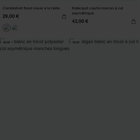
Combishort floral nouer à la taille
Robe pull courte marron à col
asymétrique
29,00 €
42,00 €
NEW
NEW