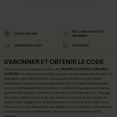
RETOURS GRATUITS
CARTE CATEAU
ABONNÉS
LIVRAISON ÉCLAIR
EN PROMO
S'ABONNER ET OBTENIR LE CODE
Inscrivez-vous maintenant et profitez de
-15% DÈS 2 ACHETÉS & -25% DÈS 4
ACHETÉS
! *Un code par commande. Chaque code est valable une seule fois.
En
soumettant votre adresse e-mail, vous acceptez de recevoir des e-mails
marketing (y compris du contenu généré par l'IA) de Cupshe et reconnaissez
avoir pris connaissance de nos
Termes & Conditions
. Nous pouvons utiliser les
données collectées sur notre site ainsi que des technologies de suivi, telles que
des pixels intégrés à nos e-mails, afin de savoir si ceux-ci ont été ouverts, de
mesurer votre engagement, de personnaliser nos contenus et nos offres, et de
vous recommander des produits susceptibles de vous intéresser, conformément
à notre
Politique de confidentialité
. Vous pouvez vous désabonner à tout
moment.