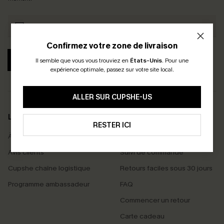
Confirmez votre zone de livraison
S'ABONNER
Il semble que vous vous trouviez en
États-Unis
.
Pour une
expérience optimale, passez sur votre site local.
ALLER SUR CUPSHE-US
LA MARQUE
SERVICES
RESTER ICI
À propos de nous
Livraison offerte dès 55 €
Avis clients
Suivi de commande
Cupshe chaîne logistique
Retours faciles sous 30 jours
Programme ambassadeur
FAQ
Commencer un retour
Carte cadeau