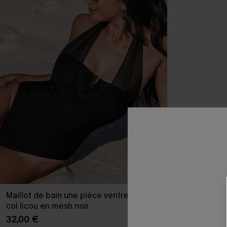
Maillot de bain une pièce ventre plat à
col licou en mesh noir
32,00 €