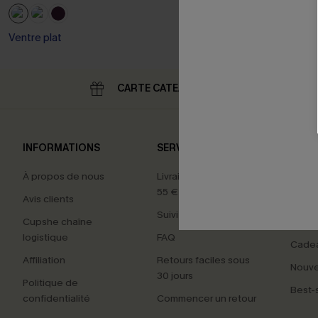
Ventre plat
CARTE CATEAU
RE
INFORMATIONS
SERVICES
NOS 
À propos de nous
Livraison offerte dès
Carte
55 €
Avis clients
Maillo
Suivi de commande
Cupshe chaîne
Tenue
logistique
FAQ
Cade
Affiliation
Retours faciles sous
Nouv
30 jours
Politique de
Best-s
confidentialité
Commencer un retour