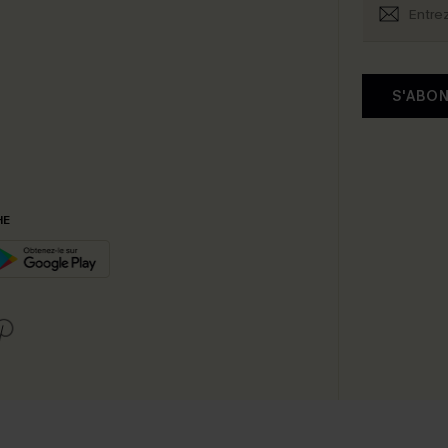
S'ABO
HE