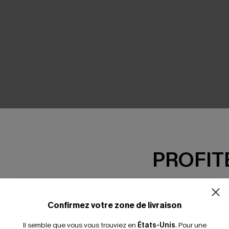
PROFITE
-15% dès 2 A
*Un code par command
Confirmez votre zone de livraison
Il semble que vous vous trouviez en
États-Unis
.
Pour une