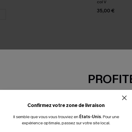
col V
35,00 €
PROFITE
SEMBLE
-15% dès 2 A
*Un code par command
Confirmez votre zone de livraison
Il semble que vous vous trouviez en
États-Unis
.
Pour une
expérience optimale, passez sur votre site local.