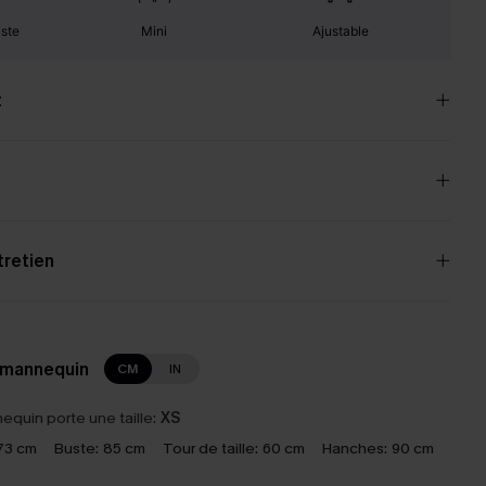
uste
Mini
Ajustable
t
tretien
 mannequin
CM
IN
equin porte une taille:
XS
73 cm
Buste:
85 cm
Tour de taille:
60 cm
Hanches:
90 cm