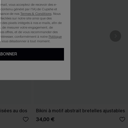
mail, vous acceptez de recevoir des e-
 contenu généré par l'IA) de Cupshe et
issance de nos
Termes & Conditions
. Nous
llectées sur notre site ainsi que des
e des pixels intégrés à nos e-mails, afin de
rts, de mesurer votre engagement, de
nos offres, et de vous recommander des
intéresser, conformément à notre
Politique
z vous désabonner à tout moment.
ABONNER
oisées au dos
Bikini à motif abstrait bretelles ajustables
34,00 €