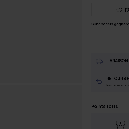
F
Sunchasers gagnero
LIVRAISON 
RETOURS F
Inscrivez-vou
Points forts