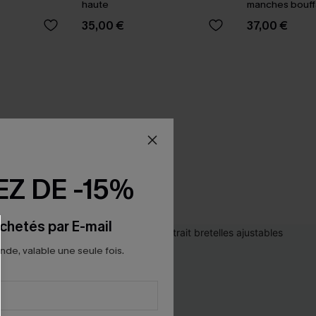
haute
manches bouff
35,00 €
37,00 €
Z DE -15%
chetés par E-mail
e, valable une seule fois.