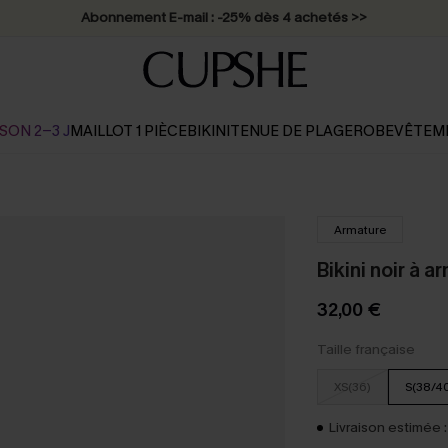
Abonnement E-mail : -25% dès 4 achetés >>
SON 2-3 J
MAILLOT 1 PIÈCE
BIKINI
TENUE DE PLAGE
ROBE
VÊTEM
Armature
Bikini noir à a
32,00 €
Taille française
XS(36)
S(38/4
Livraison estimée :