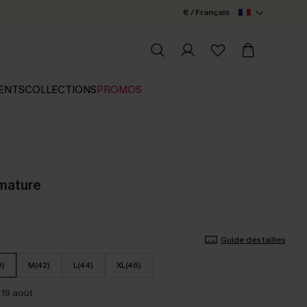
€ / Français
ENTS
COLLECTIONS
PROMOS
rmature
Guide des tailles
0)
M(42)
L(44)
XL(46)
 19 août