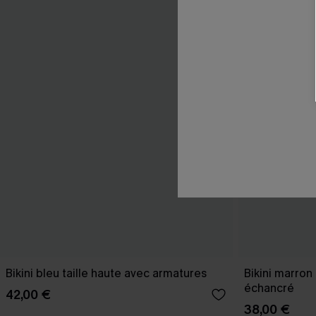
Bikini bleu taille haute avec armatures
Bikini marron
échancré
42,00 €
38,00 €