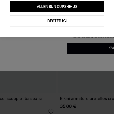
En soumettant votre adresse e-
ALLER SUR CUPSHE-US
mails marketing (y compris du
reconnaissez avoir pris conna
pouvons utiliser les données co
technologies de suivi, telles qu
RESTER ICI
savoir si ceux-ci ont été ouve
personnaliser nos contenus et 
produits susceptibles de vous 
de confidentialité
. Vous pouve
S'
 col scoop et bas extra
Bikini armature bretelles cr
35,00 €