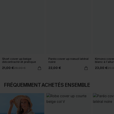
Short cover up beige
Paréo cover up nœud latéral
Kimono cover
décontracté et pratique
noire
blanc à l’allur
21,00 €
22,00 €
23,00 €
26,00 €
29,
FRÉQUEMMENT ACHETÉS ENSEMBLE