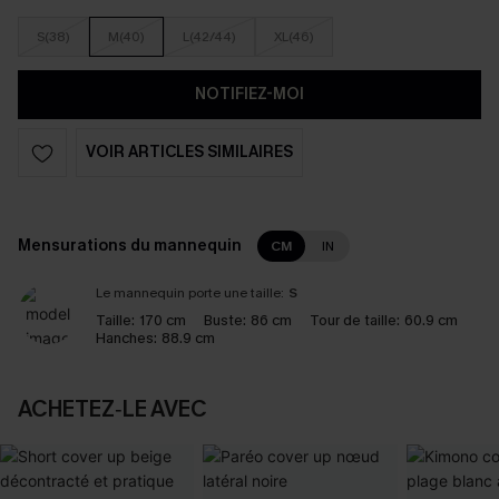
S(38)
M(40)
L(42/44)
XL(46)
NOTIFIEZ-MOI
VOIR ARTICLES SIMILAIRES
Mensurations du mannequin
CM
IN
Le mannequin porte une taille:
S
Taille:
170 cm
Buste:
86 cm
Tour de taille:
60.9 cm
Hanches:
88.9 cm
ACHETEZ‑LE AVEC