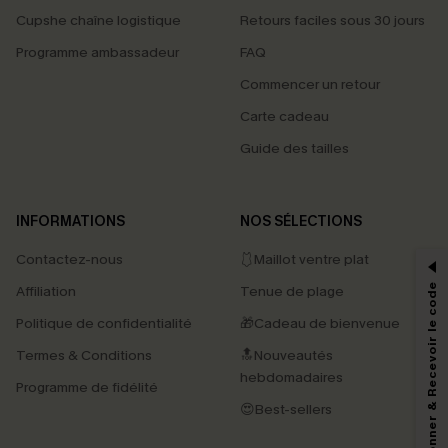
Cupshe chaîne logistique
Retours faciles sous 30 jours
Programme ambassadeur
FAQ
Commencer un retour
Carte cadeau
Guide des tailles
PROFITEZ DE -15%
INFORMATIONS
NOS SÉLECTIONS
-15% dès 2 Achetés par E-mail
Contactez-nous
🩱Maillot ventre plat
*Un code par commande, valable une seule fois.
S'abonner & Recevoir le code
Affiliation
Tenue de plage
Politique de confidentialité
🎁Cadeau de bienvenue
Termes & Conditions
🔝Nouveautés
En soumettant votre adresse e-mail, vous acceptez de recevoir des e-mails
hebdomadaires
marketing (y compris du contenu généré par l'IA) de Cupshe et
Programme de fidélité
reconnaissez avoir pris connaissance de nos
Termes & Conditions
. Nous
😍Best-sellers
pouvons utiliser les données collectées sur notre site ainsi que des
technologies de suivi, telles que des pixels intégrés à nos e-mails, afin de
savoir si ceux-ci ont été ouverts, de mesurer votre engagement, de