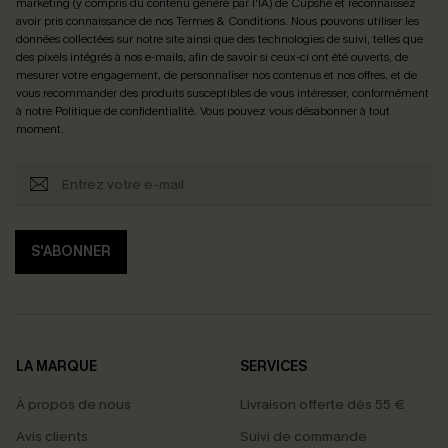
marketing (y compris du contenu généré par l'IA) de Cupshe et reconnaissez
avoir pris connaissance de nos
Termes & Conditions
. Nous pouvons utiliser les
données collectées sur notre site ainsi que des technologies de suivi, telles que
des pixels intégrés à nos e-mails, afin de savoir si ceux-ci ont été ouverts, de
mesurer votre engagement, de personnaliser nos contenus et nos offres, et de
vous recommander des produits susceptibles de vous intéresser, conformément
à notre
Politique de confidentialité
. Vous pouvez vous désabonner à tout
moment.
S'ABONNER
LA MARQUE
SERVICES
À propos de nous
Livraison offerte dès 55 €
Avis clients
Suivi de commande