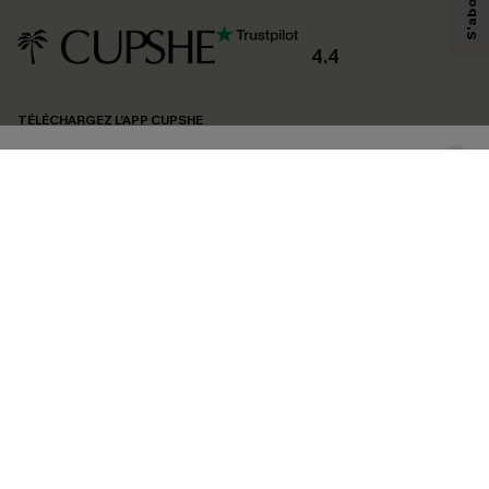
personnaliser nos contenus et nos offres, et de vous recommander des
produits susceptibles de vous intéresser, conformément à notre
Politique de
confidentialité
. Vous pouvez vous désabonner à tout moment.
4.4
S'ABONNER
TÉLÉCHARGEZ L’APP CUPSHE
SUIVEZ-NOUS
©2026 CUPSHE FRANCE
Voir nôtre
déclaration d'accessibilité
et notre
politique de confidentialité.
Gestion des cookies