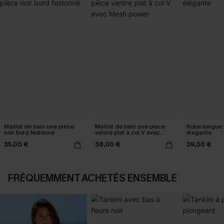
Maillot de bain une pièce
Maillot de bain une pièce
Robe longue 
noir bord festonné
ventre plat à col V avec
élégante
Mesh power
35,00 €
38,00 €
39,00 €
FRÉQUEMMENT ACHETÉS ENSEMBLE