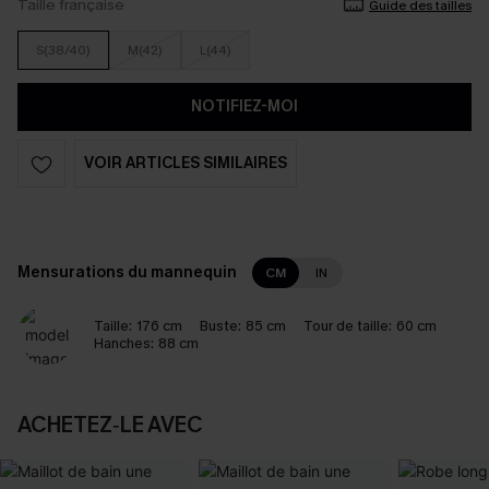
Taille française
Guide des tailles
S(38/40)
M(42)
L(44)
NOTIFIEZ-MOI
VOIR ARTICLES SIMILAIRES
Mensurations du mannequin
CM
IN
Taille:
176 cm
Buste:
85 cm
Tour de taille:
60 cm
Hanches:
88 cm
ACHETEZ‑LE AVEC