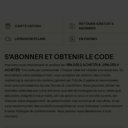
RETOURS GRATUITS
CARTE CATEAU
ABONNÉS
LIVRAISON ÉCLAIR
EN PROMO
S'ABONNER ET OBTENIR LE CODE
Inscrivez-vous maintenant et profitez de
-15% DÈS 2 ACHETÉS & -25% DÈS 4
ACHETÉS
! *Un code par commande. Chaque code est valable une seule fois.
En
soumettant votre adresse e-mail, vous acceptez de recevoir des e-mails
marketing (y compris du contenu généré par l'IA) de Cupshe et reconnaissez
avoir pris connaissance de nos
Termes & Conditions
. Nous pouvons utiliser les
données collectées sur notre site ainsi que des technologies de suivi, telles que
des pixels intégrés à nos e-mails, afin de savoir si ceux-ci ont été ouverts, de
mesurer votre engagement, de personnaliser nos contenus et nos offres, et de
vous recommander des produits susceptibles de vous intéresser, conformément
à notre
Politique de confidentialité
. Vous pouvez vous désabonner à tout
moment.