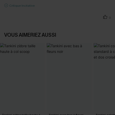
Critique Incitative
0
VOUS AIMERIEZ AUSSI
Tankini zèbre taille haute à
Tankini avec bas à fleurs
Tankini colorb