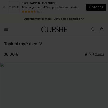
EXCLU APP 📲 -15% SUPP.
Obtenez
Téléchargez pour -15% supp. + livraison offerts !
Abonnement E-mail : -25% dès 4 achetés >>
50 k+
* Livraison éclair 2-3 jours ouvrés >>
Tankini rayé à col V
38,00 €
5.0
2 Avis