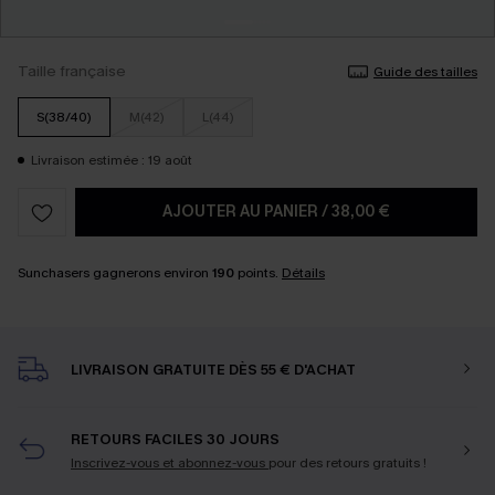
Taille française
Guide des tailles
S(38/40)
M(42)
L(44)
Livraison estimée : 19 août
AJOUTER AU PANIER
/
38,00 €
Sunchasers gagnerons environ
190
points.
Détails
LIVRAISON GRATUITE DÈS 55 € D'ACHAT
RETOURS FACILES 30 JOURS
Inscrivez-vous et abonnez-vous
pour des retours gratuits !