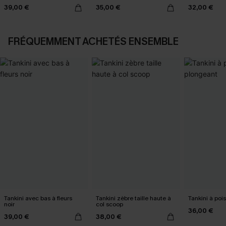
cœur noir
39,00 €
35,00 €
32,00 €
FRÉQUEMMENT ACHETÉS ENSEMBLE
Tankini avec bas à fleurs
Tankini zèbre taille haute à
Tankini à poi
noir
col scoop
36,00 €
39,00 €
38,00 €