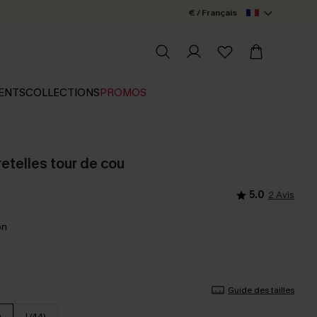
€ / Français
ENTS
COLLECTIONS
PROMOS
bretelles tour de cou
5.0
2 Avis
on
Guide des tailles
)
L(44)