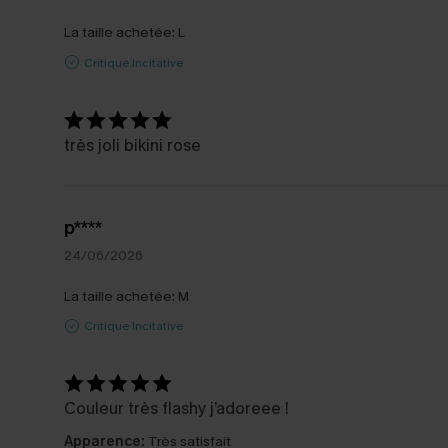
La taille achetée:
L
Critique Incitative
très joli bikini rose
p****
24/06/2026
La taille achetée:
M
Critique Incitative
Couleur très flashy j’adoreee !
Apparence:
Très satisfait