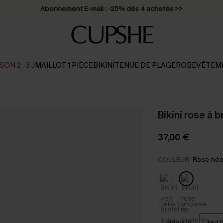
Abonnement E-mail : -25% dès 4 achetés >>
SON 2-3 J
MAILLOT 1 PIÈCE
BIKINI
TENUE DE PLAGE
ROBE
VÊTEM
Bikini rose à 
37,00 €
COULEUR:
Rose né
Taille française
S(38/40)
M(42