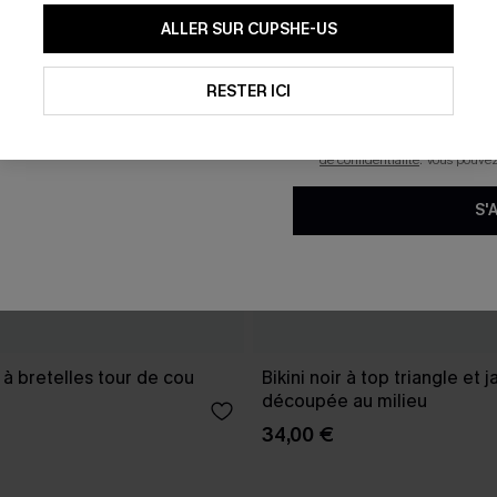
En soumettant votre adresse e-
ALLER SUR CUPSHE-US
mails marketing (y compris du
reconnaissez avoir pris conna
pouvons utiliser les données co
technologies de suivi, telles qu
RESTER ICI
savoir si ceux-ci ont été ouve
personnaliser nos contenus et 
produits susceptibles de vous 
de confidentialité
. Vous pouve
S'
e à bretelles tour de cou
Bikini noir à top triangle et
découpée au milieu
34,00 €