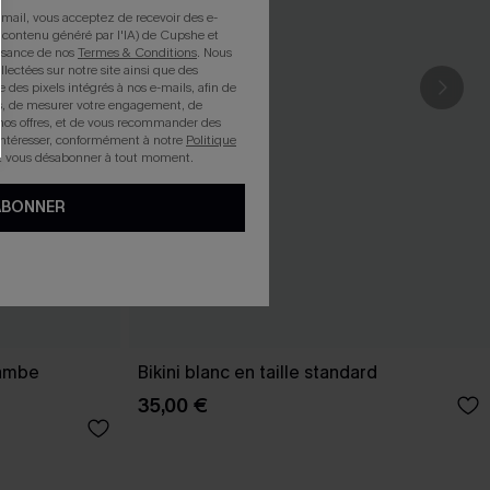
mail, vous acceptez de recevoir des e-
 contenu généré par l'IA) de Cupshe et
issance de nos
Termes & Conditions
. Nous
llectées sur notre site ainsi que des
e des pixels intégrés à nos e-mails, afin de
rts, de mesurer votre engagement, de
nos offres, et de vous recommander des
intéresser, conformément à notre
Politique
z vous désabonner à tout moment.
ABONNER
 jambe
Bikini blanc en taille standard
35,00 €