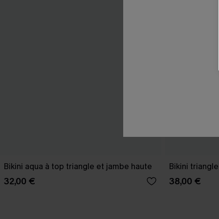
Bikini aqua à top triangle et jambe haute
Bikini triangl
32,00 €
38,00 €