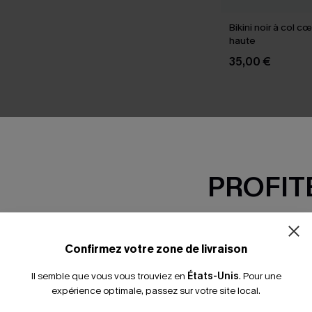
Bikini noir à col c
haute
35,00 €
SEMBLE
PROFITE
-15% dès 2 A
*Un code par command
Confirmez votre zone de livraison
Il semble que vous vous trouviez en
États-Unis
.
Pour une
expérience optimale, passez sur votre site local.