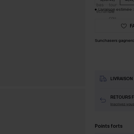
Livraison estimée :
F
Sunchasers gagnero
LIVRAISON 
RETOURS F
Inscrivez-vou
Points forts