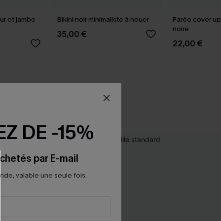
œur et jambe
Bikini noir minimaliste à nouer
Paréo cover up
noire
35,00 €
22,00 €
Z DE -15%
chetés par E-mail
e, valable une seule fois.