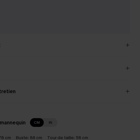
t
tretien
 mannequin
CM
IN
78 cm
Buste:
86 cm
Tour de taille:
58 cm