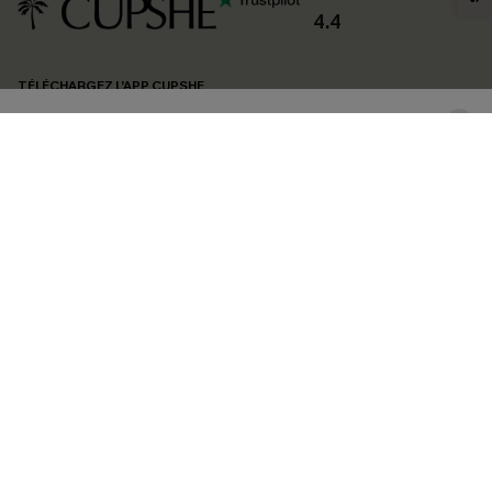
confidentialité
. Vous pouvez vous désabonner à tout moment.
4.4
S'ABONNER
TÉLÉCHARGEZ L’APP CUPSHE
SUIVEZ-NOUS
©2026 CUPSHE FRANCE
Voir nôtre
déclaration d'accessibilité
et notre
politique de confidentialité.
Gestion des cookies