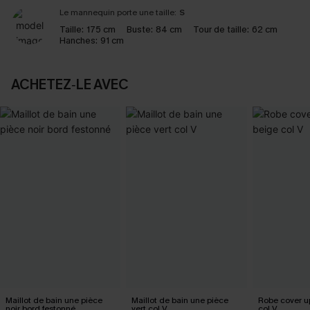
Le mannequin porte une taille:
S
Taille:
175 cm
Buste:
84 cm
Tour de taille:
62 cm
Hanches:
91 cm
ACHETEZ‑LE AVEC
Maillot de bain une pièce
Maillot de bain une pièce
Robe cover u
noir bord festonné
vert col V
col V