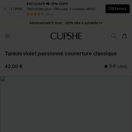
EXCLU APP 📲 -15% SUPP.
Obtenez
Téléchargez pour -15% supp. + livraison offerts !
* Livraison éclair 2-3 jours ouvrés >>
50 k+
Abonnement E-mail : -25% dès 4 achetés >>
Tankini violet passionné couverture classique
42,00 €
5.0
1 Avis