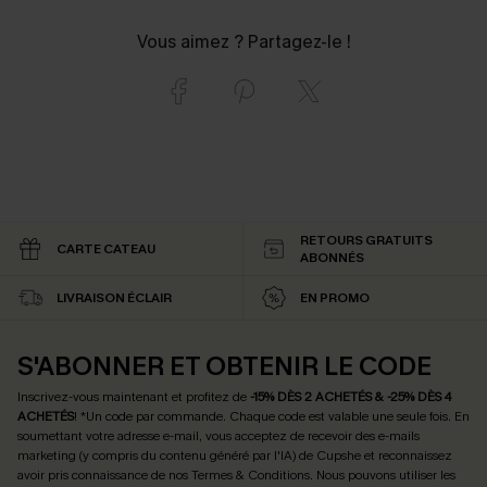
Vous aimez ? Partagez-le !
RETOURS GRATUITS
CARTE CATEAU
ABONNÉS
LIVRAISON ÉCLAIR
EN PROMO
S'ABONNER ET OBTENIR LE CODE
Inscrivez-vous maintenant et profitez de
-15% DÈS 2 ACHETÉS & -25% DÈS 4
ACHETÉS
! *Un code par commande. Chaque code est valable une seule fois.
En
soumettant votre adresse e-mail, vous acceptez de recevoir des e-mails
marketing (y compris du contenu généré par l'IA) de Cupshe et reconnaissez
avoir pris connaissance de nos
Termes & Conditions
. Nous pouvons utiliser les