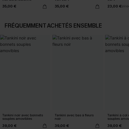
35,00 €
35,00 €
23,00 €
27,0
FRÉQUEMMENT ACHETÉS ENSEMBLE
Tankini noir avec bonnets
Tankini avec bas à fleurs
Tankini à col
souples amovibles
noir
souples amov
39,00 €
39,00 €
39,00 €