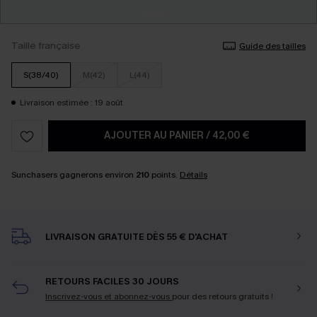
Taille française
Guide des tailles
S(38/40)
M(42)
L(44)
Livraison estimée : 19 août
AJOUTER AU PANIER
/
42,00 €
Sunchasers gagnerons environ
210
points.
Détails
LIVRAISON GRATUITE DÈS 55 € D'ACHAT
RETOURS FACILES 30 JOURS
Inscrivez-vous et abonnez-vous
pour des retours gratuits !