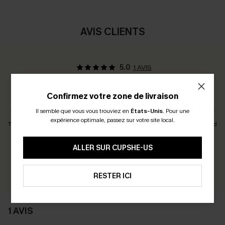
AVIS CLIENTS
5.0
1 AVIS
Avis des Clients:
Taille Juste
Confirmez votre zone de livraison
Il semble que vous vous trouviez en
États-Unis
.
Pour une
expérience optimale, passez sur votre site local.
Taille Petit
Taille Juste
Taille Grand
Gagnez 30+ points pour chaque avis que vous laissez !
ALLER SUR CUPSHE-US
ÉCRIRE UN AVIS
RESTER ICI
1 AVIS