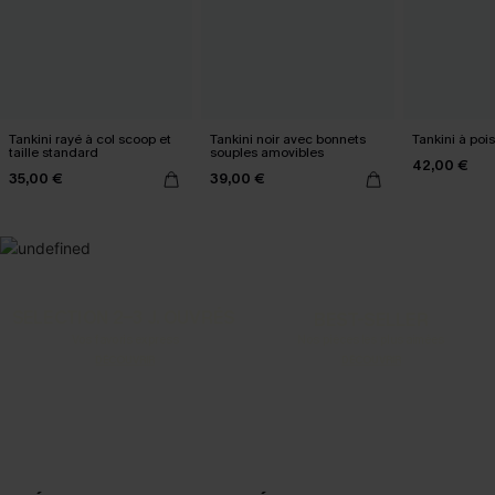
Tankini rayé à col scoop et
Tankini noir avec bonnets
Tankini à pois
taille standard
souples amovibles
42,00 €
35,00 €
39,00 €
SELECTION 2-3 J. OUVRÉS
BEST-SELLER
Vos favoris express
Nos pièces les plus aimées
DÉCOUVRIR
DÉCOUVRIR