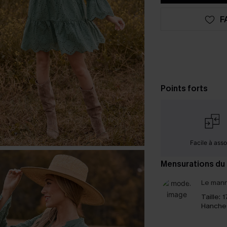
F
Points forts
Facile à assor
Mensurations du
Le mann
Taille:
1
Hanche