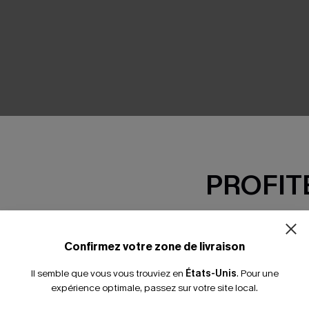
SEMBLE
PROFITE
-15% dès 2 A
*Un code par command
Confirmez votre zone de livraison
Il semble que vous vous trouviez en
États-Unis
.
Pour une
expérience optimale, passez sur votre site local.