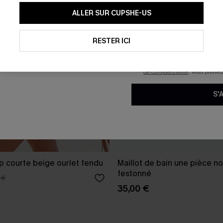
En soumettant votre adresse e-
ALLER SUR CUPSHE-US
mails marketing (y compris du
reconnaissez avoir pris conna
pouvons utiliser les données co
technologies de suivi, telles qu
RESTER ICI
savoir si ceux-ci ont été ouve
personnaliser nos contenus et 
produits susceptibles de vous 
de confidentialité
. Vous pouve
S'
p courte beige ourlet fendu
Maillot de bain une pièce no
festonné
 €
35,00 €