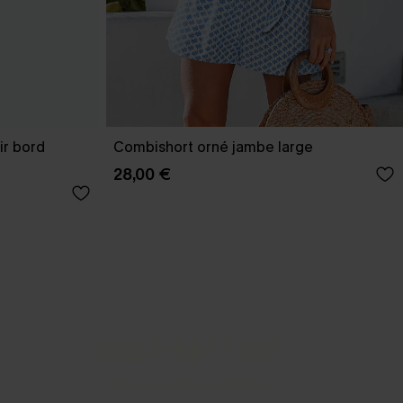
ir bord
Combishort orné jambe large
28,00 €
BEST-SELLER
Nos pièces les plus aimées