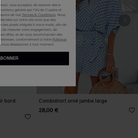
mail, vous acceptez de recevoir des e-
 contenu généré par l'IA) de Cupshe et
issance de nos
Termes & Conditions
. Nous
llectées sur notre site ainsi que des
e des pixels intégrés à nos e-mails, afin de
rts, de mesurer votre engagement, de
nos offres, et de vous recommander des
intéresser, conformément à notre
Politique
z vous désabonner à tout moment.
ABONNER
ir bord
Combishort orné jambe large
28,00 €