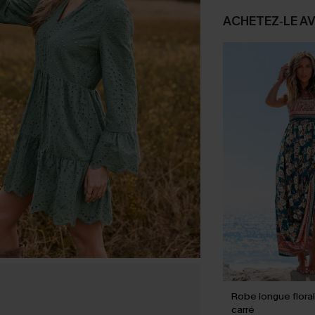
ACHETEZ‑LE A
Robe longue flora
carré