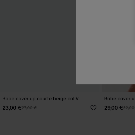
Robe cover up courte beige col V
Robe cover u
23,00 €
29,00 €
27,00 €
32,00