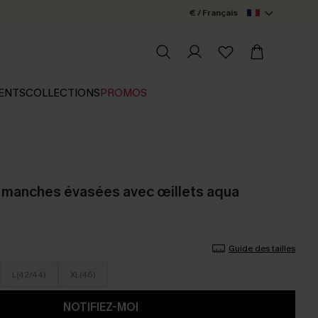
€ / Français
ENTS
COLLECTIONS
PROMOS
 manches évasées avec œillets aqua
Guide des tailles
L(42/44)
XL(46)
NOTIFIEZ-MOI