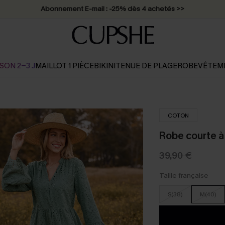
Abonnement E-mail : -25% dès 4 achetés >>
SON 2-3 J
MAILLOT 1 PIÈCE
BIKINI
TENUE DE PLAGE
ROBE
VÊTEM
COTON
Robe courte à
39,90 €
Taille française
S(38)
M(40)