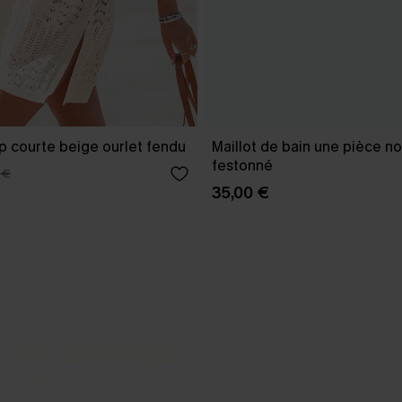
p courte beige ourlet fendu
Maillot de bain une pièce no
festonné
 €
35,00 €
-3 J. OUVRÉS
s express