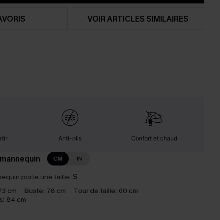
AVORIS
VOIR ARTICLES SIMILAIRES
tir
Anti-plis
Confort et chaud
 mannequin
CM
IN
equin porte une taille:
S
73 cm
Buste:
78 cm
Tour de taille:
60 cm
s:
84 cm