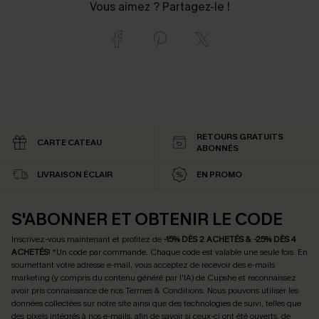
Vous aimez ? Partagez-le !
RETOURS GRATUITS
CARTE CATEAU
ABONNÉS
LIVRAISON ÉCLAIR
EN PROMO
S'ABONNER ET OBTENIR LE CODE
Inscrivez-vous maintenant et profitez de
-15% DÈS 2 ACHETÉS & -25% DÈS 4
ACHETÉS
! *Un code par commande. Chaque code est valable une seule fois.
En
soumettant votre adresse e-mail, vous acceptez de recevoir des e-mails
marketing (y compris du contenu généré par l'IA) de Cupshe et reconnaissez
avoir pris connaissance de nos
Termes & Conditions
. Nous pouvons utiliser les
données collectées sur notre site ainsi que des technologies de suivi, telles que
des pixels intégrés à nos e-mails, afin de savoir si ceux-ci ont été ouverts, de