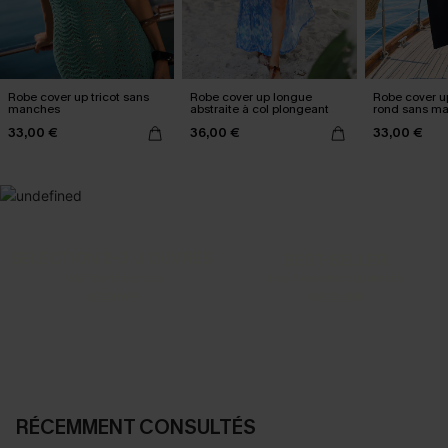
Robe cover up tricot sans
Robe cover up longue
Robe cover u
manches
abstraite à col plongeant
rond sans m
33,00 €
36,00 €
33,00 €
SELECTION 2-3 J. OUVRÉS
BEST-SELLER
Vos favoris express
Nos pièces les plus aimées
DÉCOUVRIR
DÉCOUVRIR
RÉCEMMENT CONSULTÉS