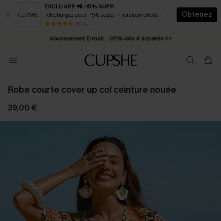
EXCLU APP 📲 -15% SUPP.
Obtenez
Téléchargez pour -15% supp. + livraison offerts !
* Livraison éclair 2-3 jours ouvrés >>
50 k+
Abonnement E-mail : -25% dès 4 achetés >>
Robe courte cover up col ceinture nouée
39,00 €