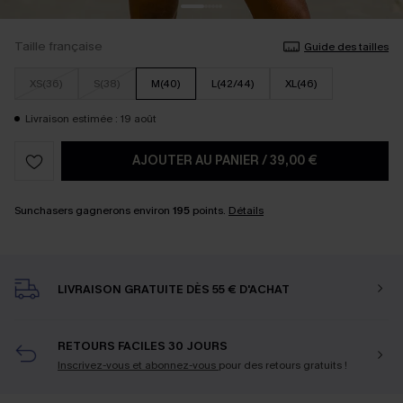
Taille française
Guide des tailles
XS(36)
S(38)
M(40)
L(42/44)
XL(46)
Livraison estimée : 19 août
AJOUTER AU PANIER
/
39,00 €
Sunchasers gagnerons environ
195
points.
Détails
LIVRAISON GRATUITE DÈS 55 € D'ACHAT
RETOURS FACILES 30 JOURS
Inscrivez-vous et abonnez-vous
pour des retours gratuits !