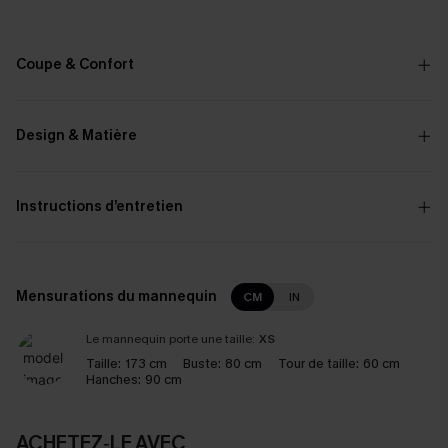
Coupe & Confort
Design & Matière
Instructions d’entretien
Mensurations du mannequin
CM
IN
Le mannequin porte une taille:
XS
Taille:
173 cm
Buste:
80 cm
Tour de taille:
60 cm
Hanches:
90 cm
ACHETEZ‑LE AVEC