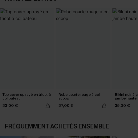
Top cover up rayé en tricot à
Robe courte rouge à col
Bikini noir à 
col bateau
scoop
jambe haute
33,00 €
37,00 €
35,00 €
FRÉQUEMMENT ACHETÉS ENSEMBLE