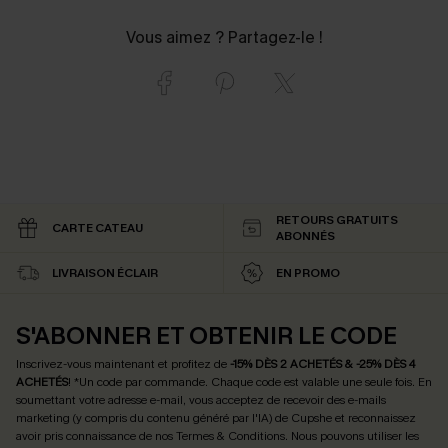
Vous aimez ? Partagez-le !
RETOURS GRATUITS
CARTE CATEAU
ABONNÉS
LIVRAISON ÉCLAIR
EN PROMO
S'ABONNER ET OBTENIR LE CODE
Inscrivez-vous maintenant et profitez de
-15% DÈS 2 ACHETÉS & -25% DÈS 4
ACHETÉS
! *Un code par commande. Chaque code est valable une seule fois.
En
soumettant votre adresse e-mail, vous acceptez de recevoir des e-mails
marketing (y compris du contenu généré par l'IA) de Cupshe et reconnaissez
avoir pris connaissance de nos
Termes & Conditions
. Nous pouvons utiliser les