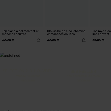
Top blanc à col montant et
Blouse beige à col chemise
Top rayé à co
manches courtes
et manches courtes
liens devant
32,00 €
32,00 €
35,00 €
SELECTION 2-3 J. OUVRÉS
BEST-SELLER
Vos favoris express
Nos pièces les plus aimées
DÉCOUVRIR
DÉCOUVRIR