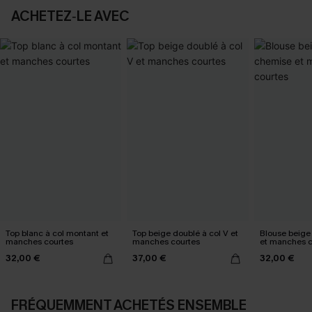
ACHETEZ‑LE AVEC
Top blanc à col montant et
Top beige doublé à col V et
Blouse beige
manches courtes
manches courtes
et manches c
32,00 €
37,00 €
32,00 €
FRÉQUEMMENT ACHETÉS ENSEMBLE