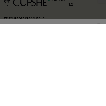
confidentialité
. Vous pouvez vous désabonner à tout moment.
4.3
S'ABONNER
TÉLÉCHARGEZ L’APP CUPSHE
SUIVEZ-NOUS
©2026 CUPSHE FRANCE
Voir nôtre
déclaration d'accessibilité
et notre
politique de confidentialité.
Gestion des cookies