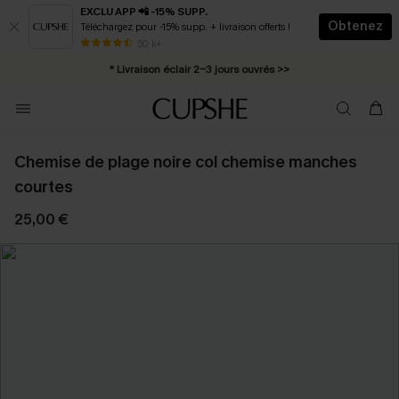
EXCLU APP 📲 -15% SUPP.
Obtenez
Téléchargez pour -15% supp. + livraison offerts !
Abonnement E-mail : -25% dès 4 achetés >>
50 k+
* Livraison éclair 2-3 jours ouvrés >>
Chemise de plage noire col chemise manches
courtes
25,00 €