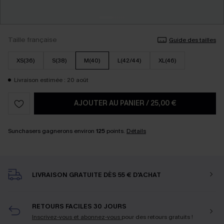
Taille française
Guide des tailles
XS(36)
S(38)
M(40)
L(42/44)
XL(46)
Livraison estimée : 20 août
AJOUTER AU PANIER
/
25,00 €
Sunchasers gagnerons environ
125
points.
Détails
LIVRAISON GRATUITE DÈS 55 € D'ACHAT
RETOURS FACILES 30 JOURS
Inscrivez-vous et abonnez-vous
pour des retours gratuits !