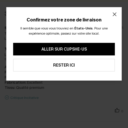
3 AVIS
Confirmez votre zone de livraison
s****
27/07/2026
Il semble que vous vous trouviez en
États-Unis
.
Pour une
expérience optimale, passez sur votre site local.
Tour de taille (in.):
38
La taille achetée:
M
ALLER SUR CUPSHE-US
Le M ne correspond pas au bonnet que vous affichez. C'est
dommage
RESTER ICI
Apparence:
Très satisfait
Performance:
Surpasse les attentes
Rapport qualité/prix:
Excellent rapport qualité/prix
Fabrication:
Excellent
Tissu:
Qualité premium
Critique Incitative
0