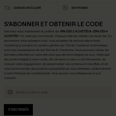
LIVRAISON ÉCLAIR
EN PROMO
S'ABONNER ET OBTENIR LE CODE
Inscrivez-vous maintenant et profitez de
-15% DÈS 2 ACHETÉS & -25% DÈS 4
ACHETÉS
! *Un code par commande. Chaque code est valable une seule fois.
En
soumettant votre adresse e-mail, vous acceptez de recevoir des e-mails
marketing (y compris du contenu généré par l'IA) de Cupshe et reconnaissez
avoir pris connaissance de nos
Termes & Conditions
. Nous pouvons utiliser les
données collectées sur notre site ainsi que des technologies de suivi, telles que
des pixels intégrés à nos e-mails, afin de savoir si ceux-ci ont été ouverts, de
mesurer votre engagement, de personnaliser nos contenus et nos offres, et de
vous recommander des produits susceptibles de vous intéresser, conformément
à notre
Politique de confidentialité
. Vous pouvez vous désabonner à tout
moment.
S'ABONNER