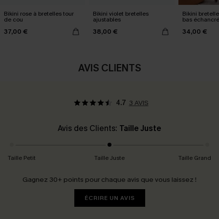
Bikini rose à bretelles tour
Bikini violet bretelles
Bikini bretell
de cou
ajustables
bas échancr
37,00 €
38,00 €
34,00 €
AVIS CLIENTS
4.7
3 AVIS
Avis des Clients:
Taille Juste
Taille Petit
Taille Juste
Taille Grand
Gagnez 30+ points pour chaque avis que vous laissez !
ÉCRIRE UN AVIS