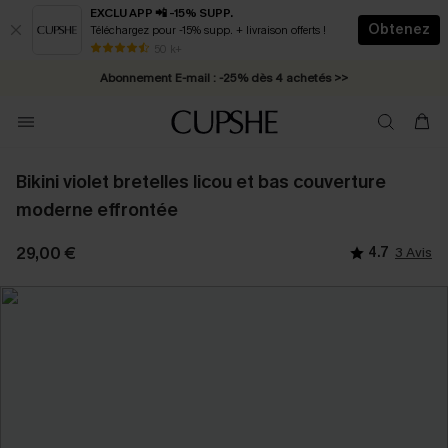
EXCLU APP 📲 -15% SUPP.
Obtenez
Téléchargez pour -15% supp. + livraison offerts !
* Livraison éclair 2-3 jours ouvrés >>
50 k+
Abonnement E-mail : -25% dès 4 achetés >>
Bikini violet bretelles licou et bas couverture
moderne effrontée
29,00 €
4.7
3 Avis