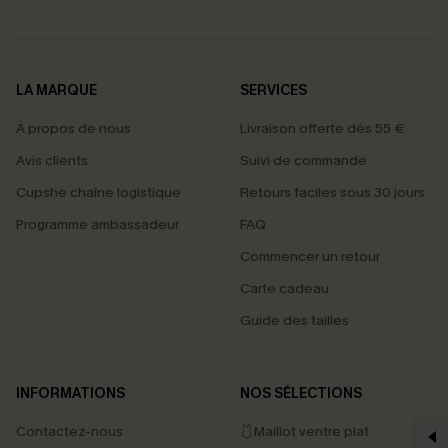
LA MARQUE
SERVICES
À propos de nous
Livraison offerte dès 55 €
Avis clients
Suivi de commande
Cupshe chaîne logistique
Retours faciles sous 30 jours
Programme ambassadeur
FAQ
Commencer un retour
Carte cadeau
Guide des tailles
PROFITEZ DE -15%
INFORMATIONS
NOS SÉLECTIONS
-15% dès 2 Achetés par E-mail
Contactez-nous
🩱Maillot ventre plat
*Un code par commande, valable une seule fois.