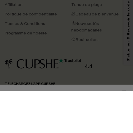
S'abonner & Recevoir le code
Affiliation
Tenue de plage
Politique de confidentialité
🎁Cadeau de bienvenue
Termes & Conditions
🔝Nouveautés
En soumettant votre adresse e-mail, vous acceptez de recevoir des e-mails
marketing (y compris du contenu généré par l'IA) de Cupshe et
hebdomadaires
Programme de fidélité
reconnaissez avoir pris connaissance de nos
Termes & Conditions
. Nous
pouvons utiliser les données collectées sur notre site ainsi que des
😍Best-sellers
technologies de suivi, telles que des pixels intégrés à nos e-mails, afin de
savoir si ceux-ci ont été ouverts, de mesurer votre engagement, de
personnaliser nos contenus et nos offres, et de vous recommander des
produits susceptibles de vous intéresser, conformément à notre
Politique de
confidentialité
. Vous pouvez vous désabonner à tout moment.
4.4
S'ABONNER
TÉLÉCHARGEZ L’APP CUPSHE
SUIVEZ-NOUS