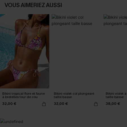
VOUS AIMERIEZ AUSSI
Bikini tropical flore et faune
Bikini violet col plongeant
Bikini violet 
à bretelles tour de cou
taille basse
taille basse
32,00 €
32,00 €
38,00 €