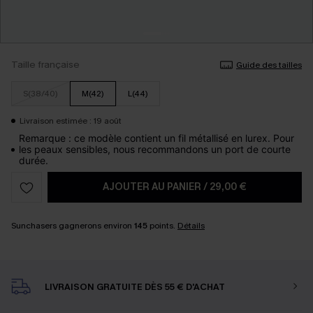
Taille française
Guide des tailles
S(38/40)
M(42)
L(44)
Livraison estimée : 19 août
Remarque : ce modèle contient un fil métallisé en lurex. Pour
les peaux sensibles, nous recommandons un port de courte
durée.
AJOUTER AU PANIER
/
29,00 €
Sunchasers gagnerons environ
145
points.
Détails
LIVRAISON GRATUITE DÈS 55 € D'ACHAT