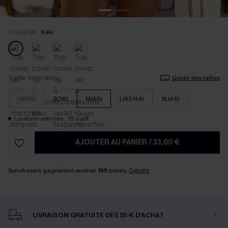
COULEUR:
Kaki
Taille française
Guide des tailles
XS(36)
S(38)
M(40)
L(42/44)
XL(46)
Livraison estimée : 19 août
AJOUTER AU PANIER
/
33,00 €
Sunchasers gagnerons environ
165
points.
Détails
LIVRAISON GRATUITE DÈS 55 € D'ACHAT