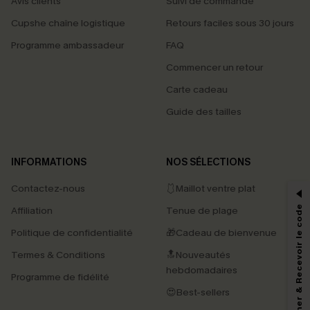
Avis clients
Suivi de commande
Cupshe chaîne logistique
Retours faciles sous 30 jours
Programme ambassadeur
FAQ
Commencer un retour
Carte cadeau
Guide des tailles
PROFITEZ DE -15%
INFORMATIONS
NOS SÉLECTIONS
-15% dès 2 Achetés par E-mail
Contactez-nous
🩱Maillot ventre plat
*Un code par commande, valable une seule fois.
S'abonner & Recevoir le code
Affiliation
Tenue de plage
Politique de confidentialité
🎁Cadeau de bienvenue
Termes & Conditions
🔝Nouveautés
En soumettant votre adresse e-mail, vous acceptez de recevoir des e-mails
hebdomadaires
marketing (y compris du contenu généré par l'IA) de Cupshe et
Programme de fidélité
reconnaissez avoir pris connaissance de nos
Termes & Conditions
. Nous
😍Best-sellers
pouvons utiliser les données collectées sur notre site ainsi que des
technologies de suivi, telles que des pixels intégrés à nos e-mails, afin de