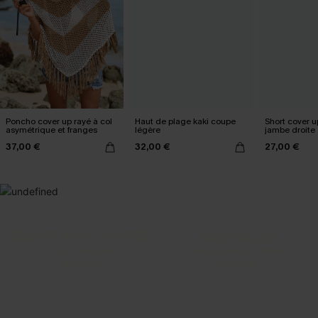
Poncho cover up rayé à col
Haut de plage kaki coupe
Short cover u
asymétrique et franges
légère
jambe droite
37,00 €
32,00 €
27,00 €
SELECTION 2-3 J. OUVRÉS
BEST-SELLER
Vos favoris express
Nos pièces les plus aimées
DÉCOUVRIR
DÉCOUVRIR