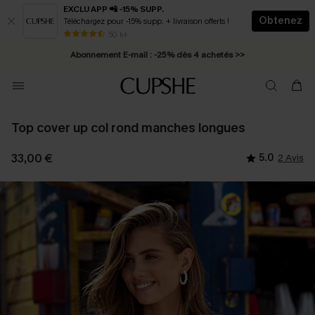
EXCLU APP 📲 -15% SUPP.
Obtenez
Téléchargez pour -15% supp. + livraison offerts !
* Livraison éclair 2-3 jours ouvrés >>
50 k+
Abonnement E-mail : -25% dès 4 achetés >>
Top cover up col rond manches longues
33,00 €
5.0
2 Avis