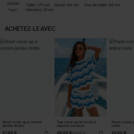
Taille:
175 cm
Buste:
84 cm
Tour de taille:
62 cm
Hanches:
91 cm
ACHETEZ‑LE AVEC
Short cover up à cordon
Top cover up en tricot à
Paréo cover 
jambe droite
rayures col rond
noire
27,00 €
28,00 €
22,00 €
33,00 €