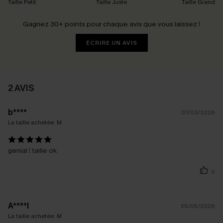
Taille Petit
Taille Juste
Taille Grand
Gagnez 30+ points pour chaque avis que vous laissez !
ÉCRIRE UN AVIS
2 AVIS
b****
07/03/2026
La taille achetée:
M
genial ! taille ok
0
A****I
25/05/2026
La taille achetée:
M