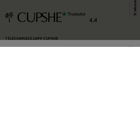
savoir si ceux-ci ont été ouverts, de mesurer votre engagement, de
personnaliser nos contenus et nos offres, et de vous recommander des
produits susceptibles de vous intéresser, conformément à notre
Politique de
confidentialité
. Vous pouvez vous désabonner à tout moment.
4.4
S'ABONNER
TÉLÉCHARGEZ L’APP CUPSHE
SUIVEZ-NOUS
©2026 CUPSHE FRANCE
Voir nôtre
déclaration d'accessibilité
et notre
politique de confidentialité.
Gestion des cookies