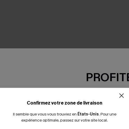
SEMBLE
PROFITE
-15% dès 2 A
*Un code par command
Confirmez votre zone de livraison
Il semble que vous vous trouviez en
États-Unis
.
Pour une
expérience optimale, passez sur votre site local.