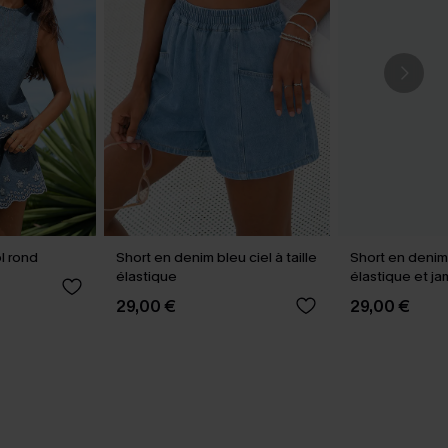
l rond
Short en denim bleu ciel à taille
Short en denim 
élastique
élastique et j
29,00 €
29,00 €