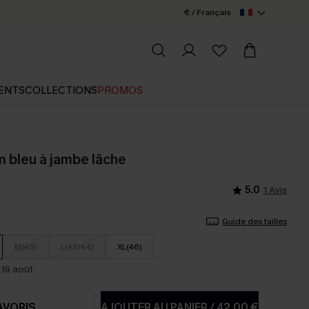
€ / Français
ENTS
COLLECTIONS
PROMOS
m bleu à jambe lâche
5.0
1 Avis
Guide des tailles
M(40)
L(42/44)
XL(46)
 19 août
AVORIS
AJOUTER AU PANIER
/
42,00 €