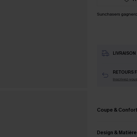
Sunchasers gagnero
LIVRAISON 
RETOURS F
Inscrivez-vou
Coupe & Confor
Design & Matière