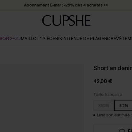
Abonnement E-mail : -25% dès 4 achetés >>
SON 2-3 J
MAILLOT 1 PIÈCE
BIKINI
TENUE DE PLAGE
ROBE
VÊTEM
Short en deni
42,00 €
Taille française
XS(36)
S(38)
Livraison estimée :
F