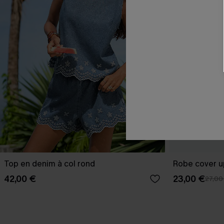
Top en denim à col rond
Robe cover u
42,00 €
23,00 €
27,00