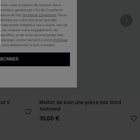
mail, vous acceptez de recevoir des e-
 contenu généré par l'IA) de Cupshe et
issance de nos
Termes & Conditions
. Nous
llectées sur notre site ainsi que des
e des pixels intégrés à nos e-mails, afin de
rts, de mesurer votre engagement, de
nos offres, et de vous recommander des
intéresser, conformément à notre
Politique
z vous désabonner à tout moment.
ABONNER
col V
Maillot de bain une pièce noir bord
festonné
35,00 €