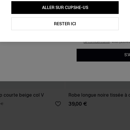
En soumettant votre adresse e-
ALLER SUR CUPSHE-US
mails marketing (y compris du
reconnaissez avoir pris conna
pouvons utiliser les données co
technologies de suivi, telles qu
RESTER ICI
savoir si ceux-ci ont été ouve
personnaliser nos contenus et 
produits susceptibles de vous 
de confidentialité
. Vous pouve
S'
p courte beige col V
Robe longue noire tissée à 
39,00 €
 €