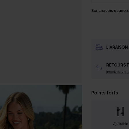
Sunchasers gagnero
LIVRAISON 
RETOURS F
Inscrivez-vou
Points forts
Ajustable