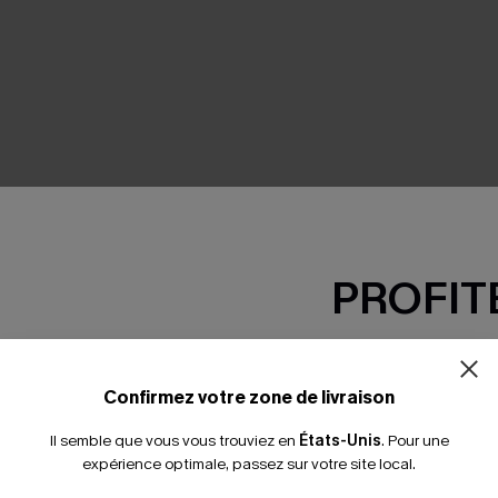
SEMBLE
PROFITE
-15% dès 2 A
*Un code par command
Confirmez votre zone de livraison
Il semble que vous vous trouviez en
États-Unis
.
Pour une
expérience optimale, passez sur votre site local.