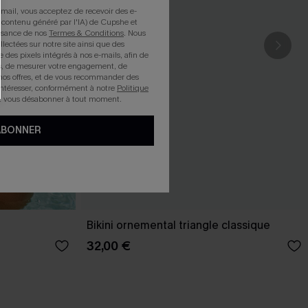
mail, vous acceptez de recevoir des e-
 contenu généré par l'IA) de Cupshe et
issance de nos
Termes & Conditions
. Nous
llectées sur notre site ainsi que des
e des pixels intégrés à nos e-mails, afin de
rts, de mesurer votre engagement, de
nos offres, et de vous recommander des
intéresser, conformément à notre
Politique
z vous désabonner à tout moment.
ABONNER
Bikini ornemental triangle classique
32,00 €