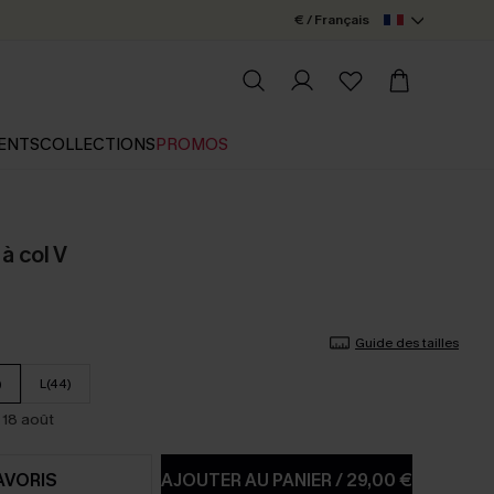
€ / Français
ENTS
COLLECTIONS
PROMOS
à col V
Guide des tailles
)
L(44)
 18 août
AVORIS
AJOUTER AU PANIER
/
29,00 €