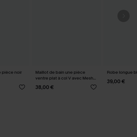
e pièce noir
Maillot de bain une pièce
Robe longue b
ventre plat à col V avec Mesh
39,00 €
power
38,00 €