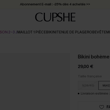
* Livraison éclair 2-3 jours ouvrés >>
SON 2-3 J
MAILLOT 1 PIÈCE
BIKINI
TENUE DE PLAGE
ROBE
VÊTEM
Bikini bohème 
29,00 €
Taille française
S(38/40)
M(42
Livraison estimée :
F