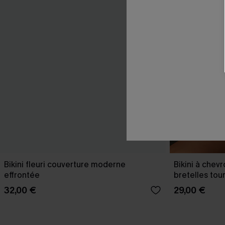
Bikini fleuri couverture moderne
Bikini à chev
effrontée
bretelles tou
32,00 €
29,00 €