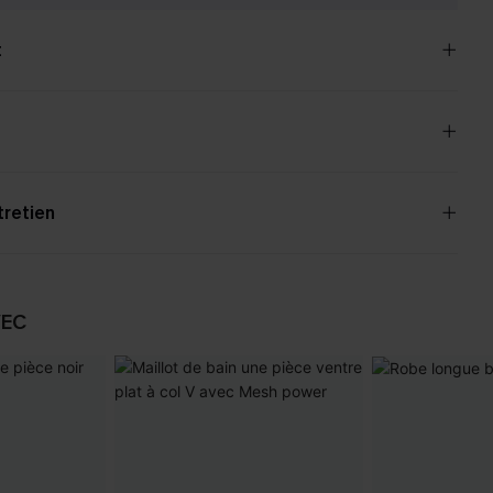
t
tretien
VEC