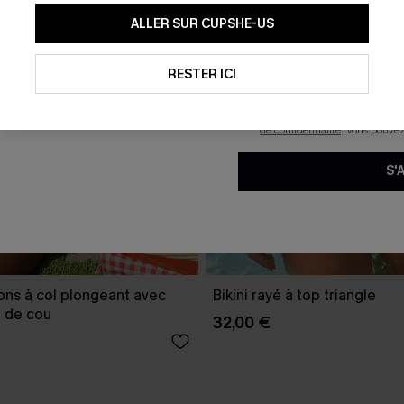
En soumettant votre adresse e-
ALLER SUR CUPSHE-US
mails marketing (y compris du
reconnaissez avoir pris conna
pouvons utiliser les données co
technologies de suivi, telles qu
RESTER ICI
savoir si ceux-ci ont été ouve
personnaliser nos contenus et 
produits susceptibles de vous 
de confidentialité
. Vous pouve
S'
rons à col plongeant avec
Bikini rayé à top triangle
r de cou
32,00 €